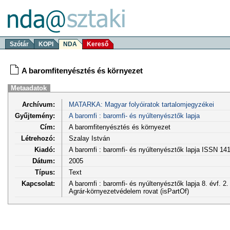
Szótár
KOPI
NDA
Kereső
A baromfitenyésztés és környezet
Metaadatok
Archívum:
MATARKA: Magyar folyóiratok tartalomjegyzékei
Gyűjtemény:
A baromfi : baromfi- és nyúltenyésztők lapja
Cím:
A baromfitenyésztés és környezet
Létrehozó:
Szalay István
Kiadó:
A baromfi : baromfi- és nyúltenyésztők lapja ISSN 14
Dátum:
2005
Típus:
Text
Kapcsolat:
A baromfi : baromfi- és nyúltenyésztők lapja 8. évf. 2
Agrár-környezetvédelem rovat (isPartOf)