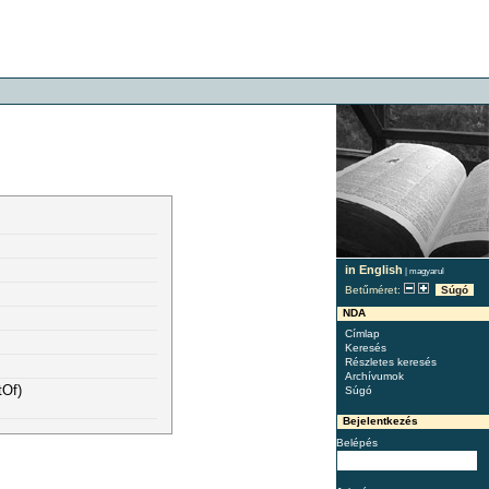
in English
|
magyarul
Betűméret:
Súgó
NDA
Címlap
Keresés
Részletes keresés
Archívumok
tOf)
Súgó
Bejelentkezés
Belépés