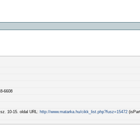
18-6608
. sz. 10-15. oldal URL:
http://www.matarka.hu/cikk_list.php?fusz=15472
(isPar