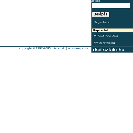
Jelszó
Regisztráció
Kapcsolat
MTA SZTAKI DSD
szotar.sztaki.hu
copyright © 1997-2005
mta sztaki
|
rendszergazda
dsd.sztaki.hu