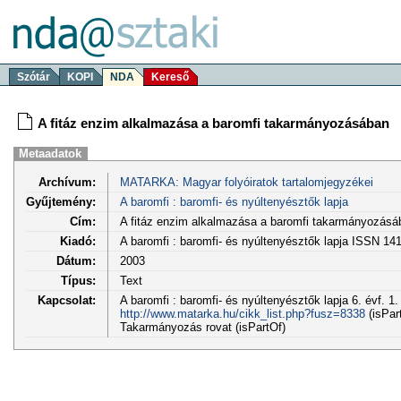
Szótár
KOPI
NDA
Kereső
A fitáz enzim alkalmazása a baromfi takarmányozásában
Metaadatok
Archívum:
MATARKA: Magyar folyóiratok tartalomjegyzékei
Gyűjtemény:
A baromfi : baromfi- és nyúltenyésztők lapja
Cím:
A fitáz enzim alkalmazása a baromfi takarmányozásá
Kiadó:
A baromfi : baromfi- és nyúltenyésztők lapja ISSN 14
Dátum:
2003
Típus:
Text
Kapcsolat:
A baromfi : baromfi- és nyúltenyésztők lapja 6. évf. 1.
http://www.matarka.hu/cikk_list.php?fusz=8338
(isPar
Takarmányozás rovat (isPartOf)