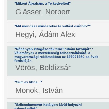
"Miként Ábrahám, a Te kedvelted"
Glässer, Norbert
"Mit mondasz mindezekre te vallást csúfoló?"
Hegyi, Ádám Alex
"Néhányan kifogásolták fürd?ruhám fazonját" :
Vélemények a meztelenség felhasználásáról a
magyarországi reklámokban az 1970?1980-as évek
fordulóján
Vörös, Boldizsár
"Sum ex libris..."
Monok, István
"Szilenciumomat hatályon kívül helyezni
szíveskedjék"