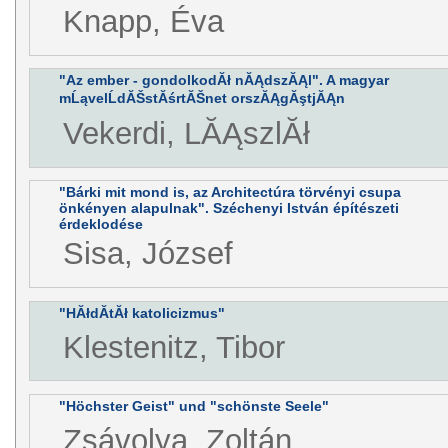
Knapp, Éva
"Az ember - gondolkodĂł nĂĄdszĂĄl". A magyar
mĹąvelĹdĂŠstĂśrtĂŠnet orszĂĄgĂştjĂĄn
Vekerdi, LĂĄszlĂł
"Bárki mit mond is, az Architectúra törvényi csupa
önkényen alapulnak". Széchenyi István építészeti
érdeklodése
Sisa, József
"HĂłdĂ­tĂł katolicizmus"
Klestenitz, Tibor
"Höchster Geist" und "schönste Seele"
Zsávolya, Zoltán