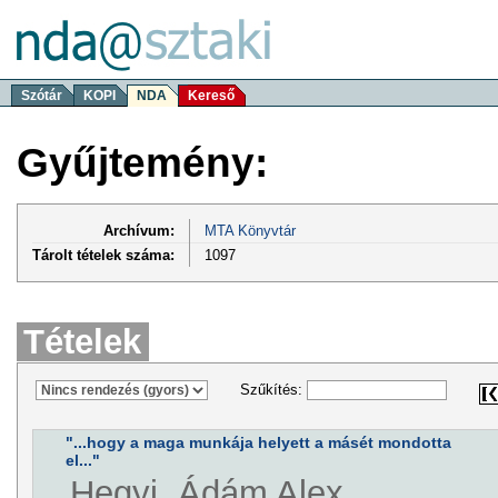
Szótár
KOPI
NDA
Kereső
Gyűjtemény:
Archívum:
MTA Könyvtár
Tárolt tételek száma:
1097
Tételek
Szűkítés:
"...hogy a maga munkája helyett a másét mondotta
el..."
Hegyi, Ádám Alex