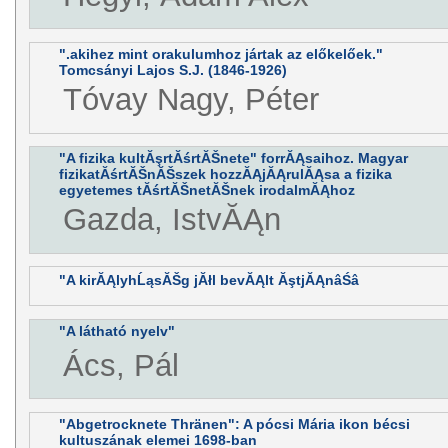
".akihez mint orakulumhoz jártak az előkelőek."
Tomcsányi Lajos S.J. (1846-1926)
Tóvay Nagy, Péter
"A fizika kultĂşrtĂśrtĂŠnete" forrĂĄsaihoz. Magyar
fizikatĂśrtĂŠnĂŠszek hozzĂĄjĂĄrulĂĄsa a fizika
egyetemes tĂśrtĂŠnetĂŠnek irodalmĂĄhoz
Gazda, IstvĂĄn
"A kirĂĄlyhĹąsĂŠg jĂłl bevĂĄlt ĂştjĂĄnâŚâ
"A látható nyelv"
Ács, Pál
"Abgetrocknete Thränen": A pócsi Mária ikon bécsi
kultuszának elemei 1698-ban