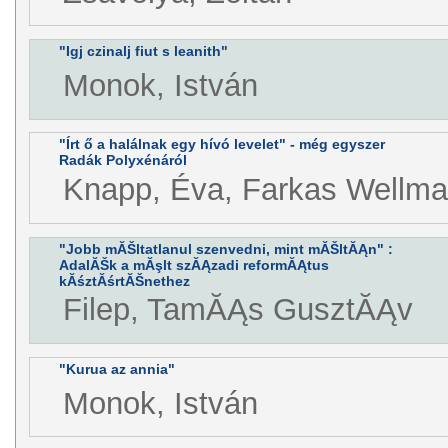
"Igj czinalj fiut s leanith"
Monok, István
"Írt ő a halálnak egy hívó levelet" - még egyszer
Radák Polyxénáról
Knapp, Éva, Farkas Wellma
"Jobb mĂŠltatlanul szenvedni, mint mĂŠltĂĄn" :
AdalĂŠk a mĂşlt szĂĄzadi reformĂĄtus
kĂśztĂśrtĂŠnethez
Filep, TamĂĄs GusztĂĄv
"Kurua az annia"
Monok, István