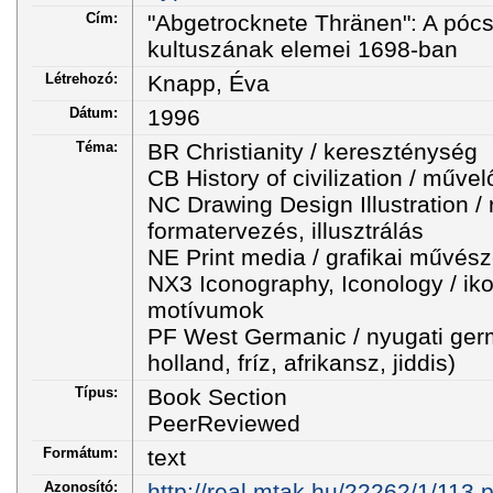
Cím:
"Abgetrocknete Thränen": A pócs
kultuszának elemei 1698-ban
Létrehozó:
Knapp, Éva
Dátum:
1996
Téma:
BR Christianity / kereszténység
CB History of civilization / műve
NC Drawing Design Illustration /
formatervezés, illusztrálás
NE Print media / grafikai művés
NX3 Iconography, Iconology / ik
motívumok
PF West Germanic / nyugati ger
holland, fríz, afrikansz, jiddis)
Típus:
Book Section
PeerReviewed
Formátum:
text
Azonosító:
http://real.mtak.hu/22262/1/113.p