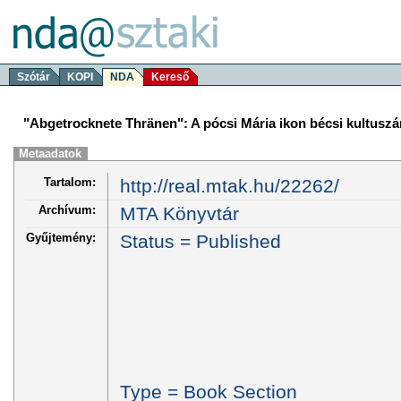
Szótár
KOPI
NDA
Kereső
"Abgetrocknete Thränen": A pócsi Mária ikon bécsi kultusz
Metaadatok
Tartalom:
http://real.mtak.hu/22262/
Archívum:
MTA Könyvtár
Gyűjtemény:
Status = Published
Type = Book Section