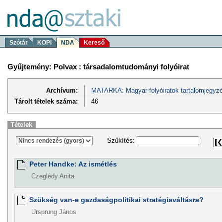
Szótár
KOPI
NDA
Kereső
Gyűjtemény: Polvax : társadalomtudományi folyóirat
Archívum:
MATARKA: Magyar folyóiratok tartalomjegyzé
Tárolt tételek száma:
46
Tételek
Szűkítés:
Peter Handke: Az ismétlés
Czeglédy Anita
Szükség van-e gazdaságpolitikai stratégiaváltásra?
Ursprung János