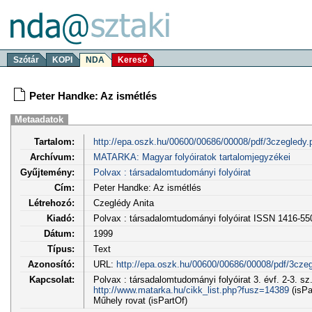
Szótár
KOPI
NDA
Kereső
Peter Handke: Az ismétlés
Metaadatok
Tartalom:
http://epa.oszk.hu/00600/00686/00008/pdf/3czegledy.
Archívum:
MATARKA: Magyar folyóiratok tartalomjegyzékei
Gyűjtemény:
Polvax : társadalomtudományi folyóirat
Cím:
Peter Handke: Az ismétlés
Létrehozó:
Czeglédy Anita
Kiadó:
Polvax : társadalomtudományi folyóirat ISSN 1416-55
Dátum:
1999
Típus:
Text
Azonosító:
URL:
http://epa.oszk.hu/00600/00686/00008/pdf/3czeg
Kapcsolat:
Polvax : társadalomtudományi folyóirat 3. évf. 2-3. sz
http://www.matarka.hu/cikk_list.php?fusz=14389
(isPa
Műhely rovat (isPartOf)