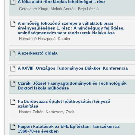
A fólia alatti rönktárolás lehetőségei I. rész
Gerencsér Kinga, Molnár András, Bejó László
A minőség fokozódó szerepe a vállalatok piaci
érvényesülésében 1. rész : A minőségügy fejlődése,
aminőségmenedzsment rendszerek kialakulása
Horváthné Hoszpodár Katalin
A szerkesztő oldala
A XXVIII. Országos Tudományos Diákköri Konferencia
Cziráki József Faanyagtudományok és Technológiák
Doktori Iskola működése
Fa bordavázas épület hőátbocsátási tényező
számítása
Hantos Zoltán, Karácsony Zsolt
Faipari kutatások az EFE Építéstani Tanszéken az
1960-70-es években