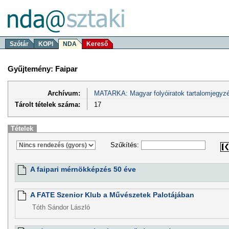
Szótár
KOPI
NDA
Kereső
Gyűjtemény: Faipar
Archívum:
MATARKA: Magyar folyóiratok tartalomjegyzé
Tárolt tételek száma:
17
Tételek
Szűkítés:
A faipari mérnökképzés 50 éve
A FATE Szenior Klub a Művészetek Palotájában
Tóth Sándor László