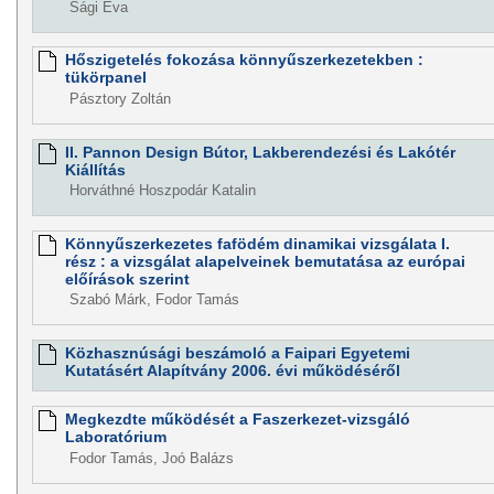
Sági Éva
Hőszigetelés fokozása könnyűszerkezetekben :
tükörpanel
Pásztory Zoltán
II. Pannon Design Bútor, Lakberendezési és Lakótér
Kiállítás
Horváthné Hoszpodár Katalin
Könnyűszerkezetes fafödém dinamikai vizsgálata I.
rész : a vizsgálat alapelveinek bemutatása az európai
előírások szerint
Szabó Márk, Fodor Tamás
Közhasznúsági beszámoló a Faipari Egyetemi
Kutatásért Alapítvány 2006. évi működéséről
Megkezdte működését a Faszerkezet-vizsgáló
Laboratórium
Fodor Tamás, Joó Balázs