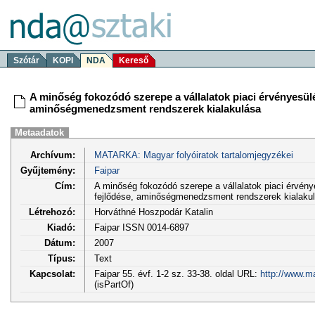
Szótár
KOPI
NDA
Kereső
A minőség fokozódó szerepe a vállalatok piaci érvényesül
aminőségmenedzsment rendszerek kialakulása
Metaadatok
Archívum:
MATARKA: Magyar folyóiratok tartalomjegyzékei
Gyűjtemény:
Faipar
Cím:
A minőség fokozódó szerepe a vállalatok piaci érvén
fejlődése, aminőségmenedzsment rendszerek kialaku
Létrehozó:
Horváthné Hoszpodár Katalin
Kiadó:
Faipar ISSN 0014-6897
Dátum:
2007
Típus:
Text
Kapcsolat:
Faipar 55. évf. 1-2 sz. 33-38. oldal URL:
http://www.m
(isPartOf)