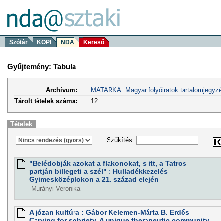
Szótár
KOPI
NDA
Kereső
Gyűjtemény: Tabula
Archívum:
MATARKA: Magyar folyóiratok tartalomjegyzé
Tárolt tételek száma:
12
Tételek
Szűkítés:
"Belédobják azokat a flakonokat, s itt, a Tatros
partján billegeti a szél" : Hulladékkezelés
Gyimesközéplokon a 21. század elején
Murányi Veronika
A józan kultúra : Gábor Kelemen-Márta B. Erdős
Carving for sobriety. A unique therapeutic community