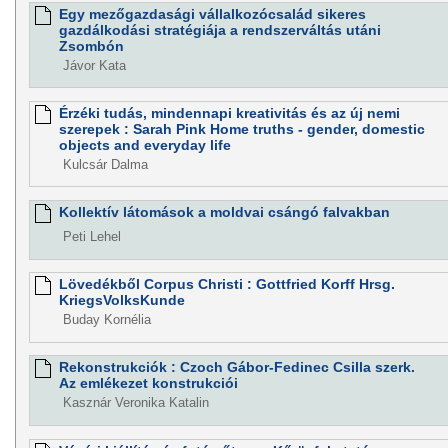
Egy mezőgazdasági vállalkozócsalád sikeres
gazdálkodási stratégiája a rendszerváltás utáni
Zsombón
Jávor Kata
Érzéki tudás, mindennapi kreativitás és az új nemi
szerepek : Sarah Pink Home truths - gender, domestic
objects and everyday life
Kulcsár Dalma
Kollektív látomások a moldvai csángó falvakban
Peti Lehel
Lövedékből Corpus Christi : Gottfried Korff Hrsg.
KriegsVolksKunde
Buday Kornélia
Rekonstrukciók : Czoch Gábor-Fedinec Csilla szerk.
Az emlékezet konstrukciói
Kasznár Veronika Katalin