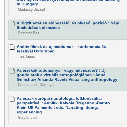
in Hungary
Madácsy József
A rögzíthetetlen előbeszélői és olvasói pozíció : Népi
önéletírások elemzése
Dömötör Bea
Archív filmek és új médiumok - konferencia és
fesztivál Oxfordban
Tari János
Az érzékek tudománya - vagy művészete? : Új
gondolatok a vizuális antropológiában : Anna
Grimshaw-Amanda Ravetz Visualizing anthropology
Csorba Judit Dorottya
Az észak-európai narratológia folklorisztikai
perspektívái : Annikki Kaivola Bregenhoj-Barbro
Klein-Ulf Palmenfelt eds. Narrating, doing,
experiencing
Gulyás Judit