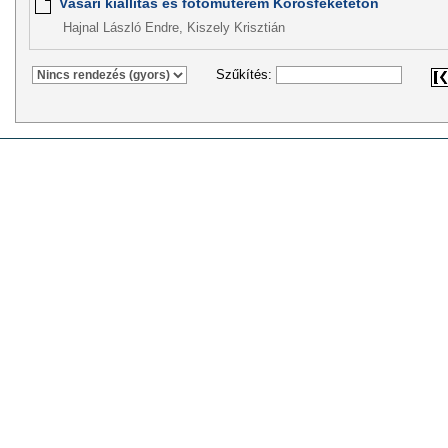
Vásári kiállítás és fotóműterem Kőrösfeketetón
Hajnal László Endre, Kiszely Krisztián
Szűkítés: