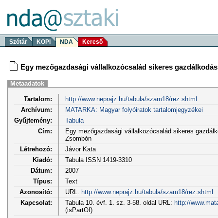
Szótár
KOPI
NDA
Kereső
Egy mezőgazdasági vállalkozócsalád sikeres gazdálkodási
Metaadatok
Tartalom:
http://www.neprajz.hu/tabula/szam18/rez.shtml
Archívum:
MATARKA: Magyar folyóiratok tartalomjegyzékei
Gyűjtemény:
Tabula
Cím:
Egy mezőgazdasági vállalkozócsalád sikeres gazdálkod
Zsombón
Létrehozó:
Jávor Kata
Kiadó:
Tabula ISSN 1419-3310
Dátum:
2007
Típus:
Text
Azonosító:
URL:
http://www.neprajz.hu/tabula/szam18/rez.shtml
Kapcsolat:
Tabula 10. évf. 1. sz. 3-58. oldal URL:
http://www.mat
(isPartOf)