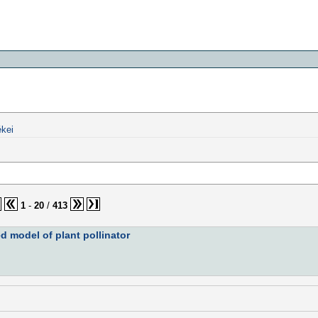
kei
1
-
20
/
413
d model of plant pollinator