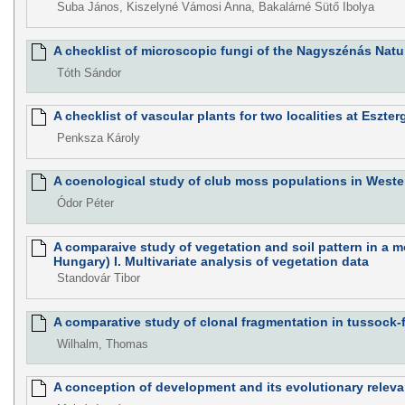
Suba János, Kiszelyné Vámosi Anna, Bakalárné Sütő Ibolya
A checklist of microscopic fungi of the Nagyszénás Nat
Tóth Sándor
A checklist of vascular plants for two localities at Eszt
Penksza Károly
A coenological study of club moss populations in West
Ódor Péter
A comparaive study of vegetation and soil pattern in a
Hungary) I. Multivariate analysis of vegetation data
Standovár Tibor
A comparative study of clonal fragmentation in tussock
Wilhalm, Thomas
A conception of development and its evolutionary relev