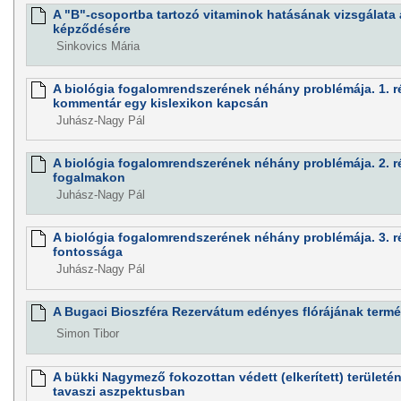
A "B"-csoportba tartozó vitaminok hatásának vizsgálata 
képződésére
Sinkovics Mária
A biológia fogalomrendszerének néhány problémája. 1. rés
kommentár egy kislexikon kapcsán
Juhász-Nagy Pál
A biológia fogalomrendszerének néhány problémája. 2. r
fogalmakon
Juhász-Nagy Pál
A biológia fogalomrendszerének néhány problémája. 3. ré
fontossága
Juhász-Nagy Pál
A Bugaci Bioszféra Rezervátum edényes flórájának termé
Simon Tibor
A bükki Nagymező fokozottan védett (elkerített) területé
tavaszi aszpektusban