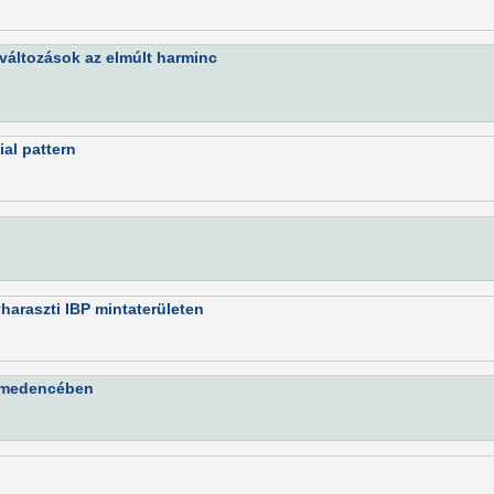
változások az elmúlt harminc
ial pattern
vharaszti IBP mintaterületen
t-medencében