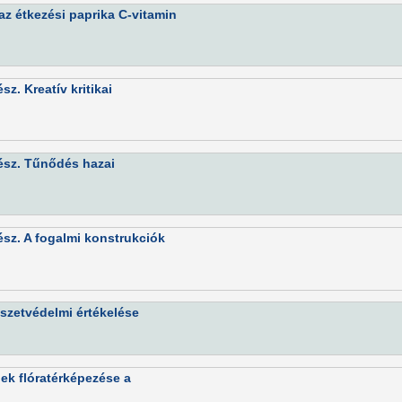
az étkezési paprika C-vitamin
z. Kreatív kritikai
ész. Tűnődés hazai
sz. A fogalmi konstrukciók
szetvédelmi értékelése
nek flóratérképezése a