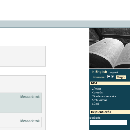
in English
|
magyarul
Betűméret:
Súgó
NDA
Címlap
Keresés
Részletes keresés
Metaadatok
Archívumok
Súgó
Bejelentkezés
Belépés
Metaadatok