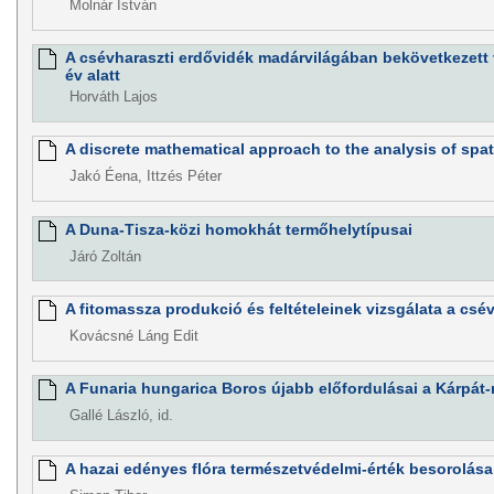
Molnár István
A csévharaszti erdővidék madárvilágában bekövetkezett 
év alatt
Horváth Lajos
A discrete mathematical approach to the analysis of spat
Jakó Éena, Ittzés Péter
A Duna-Tisza-közi homokhát termőhelytípusai
Járó Zoltán
A fitomassza produkció és feltételeinek vizsgálata a csé
Kovácsné Láng Edit
A Funaria hungarica Boros újabb előfordulásai a Kárpá
Gallé László, id.
A hazai edényes flóra természetvédelmi-érték besorolása