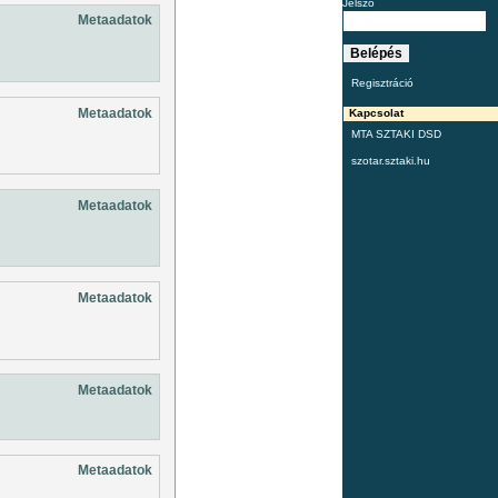
Jelszó
Metaadatok
Regisztráció
Metaadatok
Kapcsolat
MTA SZTAKI DSD
szotar.sztaki.hu
Metaadatok
Metaadatok
Metaadatok
Metaadatok