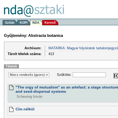
Szótár
KOPI
NDA
Kereső
Gyűjtemény: Abstracta botanica
Archívum:
MATARKA: Magyar folyóiratok tartalomjegyzé
Tárolt tételek száma:
413
Tételek
Szűkítés:
"The orgy of mutualism" as an artefact: a stage structure
and seed-dispersal systems
Scheuring István
Cím nélkül