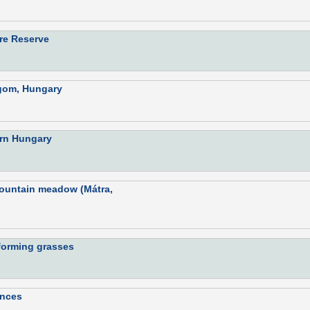
ure Reserve
ergom, Hungary
ern Hungary
 mountain meadow (Mátra,
-forming grasses
ances