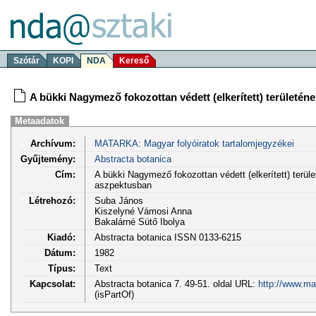
Szótár
KOPI
NDA
Kereső
A bükki Nagymező fokozottan védett (elkerített) területén
Metaadatok
Archívum:
MATARKA: Magyar folyóiratok tartalomjegyzékei
Gyűjtemény:
Abstracta botanica
Cím:
A bükki Nagymező fokozottan védett (elkerített) terül
aszpektusban
Létrehozó:
Suba János
Kiszelyné Vámosi Anna
Bakalárné Sütő Ibolya
Kiadó:
Abstracta botanica ISSN 0133-6215
Dátum:
1982
Típus:
Text
Kapcsolat:
Abstracta botanica 7. 49-51. oldal URL:
http://www.ma
(isPartOf)