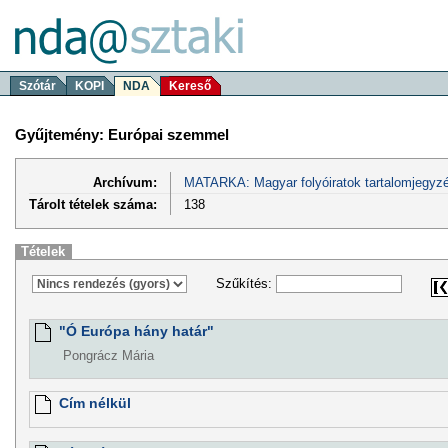
Szótár
KOPI
NDA
Kereső
Gyűjtemény: Európai szemmel
Archívum:
MATARKA: Magyar folyóiratok tartalomjegyzé
Tárolt tételek száma:
138
Tételek
Szűkítés:
"Ó Európa hány határ"
Pongrácz Mária
Cím nélkül