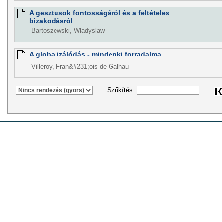
A gesztusok fontosságáról és a feltételes
bizakodásról
Bartoszewski, Wladyslaw
A globalizálódás - mindenki forradalma
Villeroy, Fran&#231;ois de Galhau
Szűkítés: