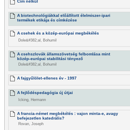
Cím nélkül
A biotechnológiákkal előállított élelmiszer-ipari
termékek etikája és címkézése
A csehek és a közép-európai megbékélés
Dole&#382;al, Bohumil
A csehszlovák államszövetség felbomlása mint
közép-európai stabilitási tényező
Dole&#382;al, Bohumil
A fajgyűlölet-ellenes év - 1997
A fejlődéspedagógia új útjai
Icking, Hermann
A francia-német megbékélés : vajon minta-e, avagy
befejezetlen katedrális?
Rovan, Joseph