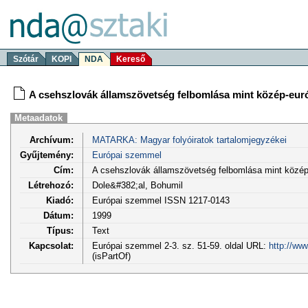
Szótár
KOPI
NDA
Kereső
A csehszlovák államszövetség felbomlása mint közép-európ
Metaadatok
Archívum:
MATARKA: Magyar folyóiratok tartalomjegyzékei
Gyűjtemény:
Európai szemmel
Cím:
A csehszlovák államszövetség felbomlása mint közép-e
Létrehozó:
Dole&#382;al, Bohumil
Kiadó:
Európai szemmel ISSN 1217-0143
Dátum:
1999
Típus:
Text
Kapcsolat:
Európai szemmel 2-3. sz. 51-59. oldal URL:
http://ww
(isPartOf)