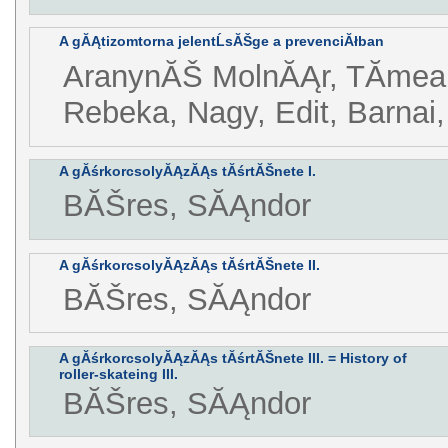
A gĂĄtizomtorna jelentĹsĂŠge a prevenciĂłban
AranynĂŠ MolnĂĄr, TĂ­mea,
Rebeka, Nagy, Edit, Barnai
A gĂśrkorcsolyĂĄzĂĄs tĂśrtĂŠnete I.
BĂŠres, SĂĄndor
A gĂśrkorcsolyĂĄzĂĄs tĂśrtĂŠnete II.
BĂŠres, SĂĄndor
A gĂśrkorcsolyĂĄzĂĄs tĂśrtĂŠnete III. = History of
roller-skateing III.
BĂŠres, SĂĄndor