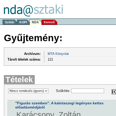
Szótár
KOPI
NDA
Kereső
Gyűjtemény:
Archívum:
MTA Könyvtár
Tárolt tételek száma:
121
Tételek
Szűkítés:
"Figurás szemben". A kalotaszegi legényes kettes
előadásmódjáról
Karácsony, Zoltán