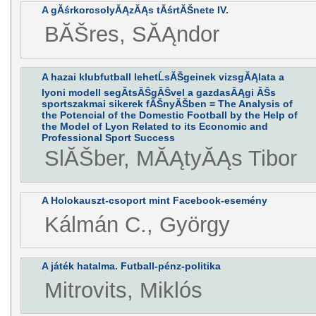
A gĂśrkorcsolyĂĄzĂĄs tĂśrtĂŠnete IV.
BĂŠres, SĂĄndor
A hazai klubfutball lehetĹsĂŠgeinek vizsgĂĄlata a
lyoni modell segĂ­tsĂŠgĂŠvel a gazdasĂĄgi ĂŠs
sportszakmai sikerek fĂŠnyĂŠben = The Analysis of
the Potencial of the Domestic Football by the Help of
the Model of Lyon Related to its Economic and
Professional Sport Success
SlĂŠber, MĂĄtyĂĄs Tibor
A Holokauszt-csoport mint Facebook-esemény
Kálmán C., György
A játék hatalma. Futball-pénz-politika
Mitrovits, Miklós