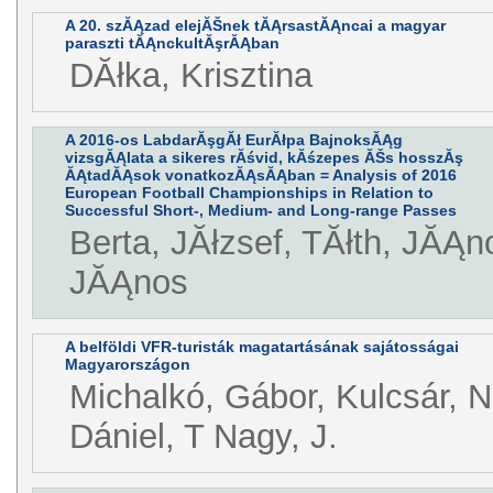
A 20. szĂĄzad elejĂŠnek tĂĄrsastĂĄncai a magyar
paraszti tĂĄnckultĂşrĂĄban
DĂłka, Krisztina
A 2016-os LabdarĂşgĂł EurĂłpa BajnoksĂĄg
vizsgĂĄlata a sikeres rĂśvid, kĂśzepes ĂŠs hosszĂş
ĂĄtadĂĄsok vonatkozĂĄsĂĄban = Analysis of 2016
European Football Championships in Relation to
Successful Short-, Medium- and Long-range Passes
Berta, JĂłzsef, TĂłth, JĂĄnos
JĂĄnos
A belföldi VFR-turisták magatartásának sajátosságai
Magyarországon
Michalkó, Gábor, Kulcsár, N.
Dániel, T Nagy, J.