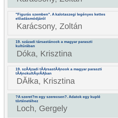
"Figurás szemben". A kalotaszegi legényes kettes
előadásmódjáról
Karácsony, Zoltán
19. századi társastáncok a magyar paraszti
kultúrában
Dóka, Krisztina
19. szĂĄzadi tĂĄrsastĂĄncok a magyar paraszti
tĂĄnckultĂşrĂĄban
DĂłka, Krisztina
?A szeret?m egy szerecsen?. Adatok egy kuplé
történetéhez
Loch, Gergely