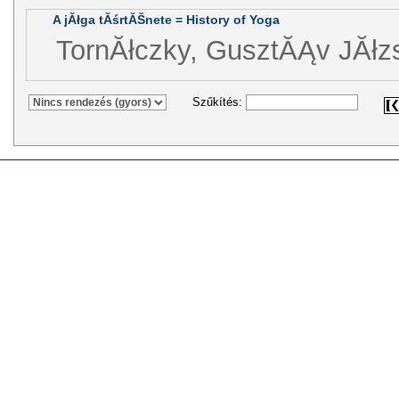
A jĂłga tĂśrtĂŠnete = History of Yoga
TornĂłczky, GusztĂĄv JĂłz
Szűkítés: