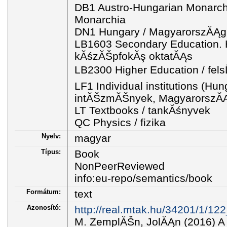
DB1 Austro-Hungarian Monarch
Monarchia
DN1 Hungary / MagyarorszĂĄg
LB1603 Secondary Education. H
kĂśzĂŠpfokĂş oktatĂĄs
LB2300 Higher Education / fels
LF1 Individual institutions (Hun
intĂŠzmĂŠnyek, MagyarorszĂ
LT Textbooks / tankĂśnyvek
QC Physics / fizika
Nyelv:
magyar
Típus:
Book
NonPeerReviewed
info:eu-repo/semantics/book
Formátum:
text
Azonosító:
http://real.mtak.hu/34201/1/12
M. ZemplĂŠn, JolĂĄn (2016) A f