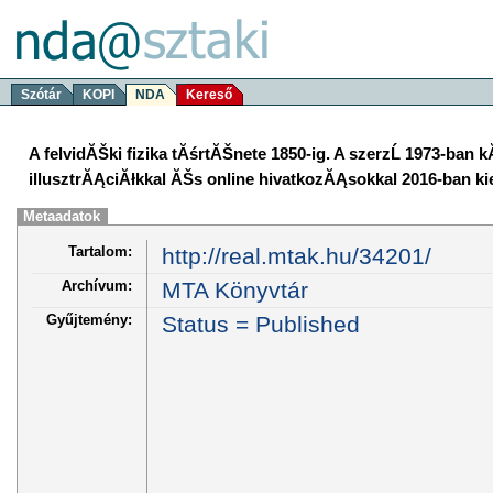
Szótár
KOPI
NDA
Kereső
A felvidĂŠki fizika tĂśrtĂŠnete 1850-ig. A szerzĹ 1973-ban 
illusztrĂĄciĂłkkal ĂŠs online hivatkozĂĄsokkal 2016-ban k
Metaadatok
Tartalom:
http://real.mtak.hu/34201/
Archívum:
MTA Könyvtár
Gyűjtemény:
Status = Published