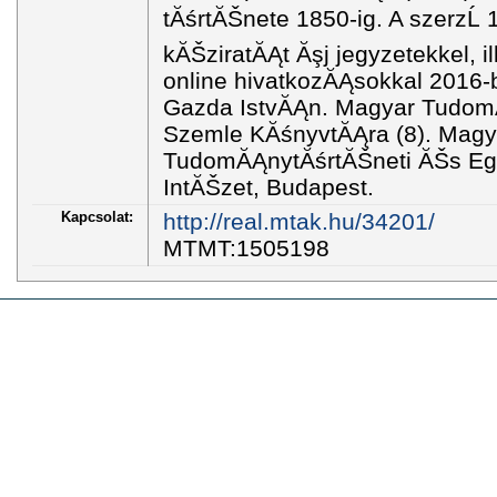
tĂśrtĂŠnete 1850-ig. A szerzĹ
kĂŠziratĂĄt Ăşj jegyzetekkel, i
online hivatkozĂĄsokkal 2016-b
Gazda IstvĂĄn. Magyar Tudom
Szemle KĂśnyvtĂĄra (8). Magy
TudomĂĄnytĂśrtĂŠneti ĂŠs E
IntĂŠzet, Budapest.
Kapcsolat:
http://real.mtak.hu/34201/
MTMT:1505198