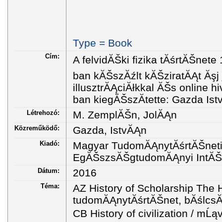
Type = Book
Cím:
A felvidĂŠki fizika tĂśrtĂŠnete 
ban kĂŠszĂźlt kĂŠziratĂĄt Ăşj 
illusztrĂĄciĂłkkal ĂŠs online 
ban kiegĂŠszĂ­tette: Gazda Is
Létrehozó:
M. ZemplĂŠn, JolĂĄn
Közreműködő:
Gazda, IstvĂĄn
Kiadó:
Magyar TudomĂĄnytĂśrtĂŠnet
EgĂŠszsĂŠgtudomĂĄnyi IntĂŠ
Dátum:
2016
Téma:
AZ History of Scholarship The 
tudomĂĄnytĂśrtĂŠnet, bĂślcs
CB History of civilization / mĹ