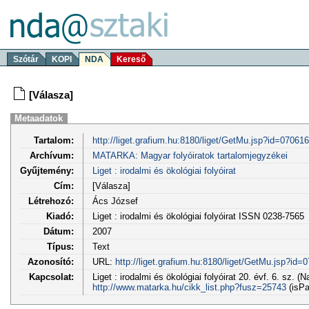
Szótár
KOPI
NDA
Kereső
[Válasza]
Metaadatok
Tartalom:
http://liget.grafium.hu:8180/liget/GetMu.jsp?id=0706
Archívum:
MATARKA: Magyar folyóiratok tartalomjegyzékei
Gyűjtemény:
Liget : irodalmi és ökológiai folyóirat
Cím:
[Válasza]
Létrehozó:
Ács József
Kiadó:
Liget : irodalmi és ökológiai folyóirat ISSN 0238-7565
Dátum:
2007
Típus:
Text
Azonosító:
URL:
http://liget.grafium.hu:8180/liget/GetMu.jsp?id=
Kapcsolat:
Liget : irodalmi és ökológiai folyóirat 20. évf. 6. sz. (
http://www.matarka.hu/cikk_list.php?fusz=25743
(isPa