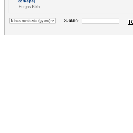
körképe]
Horgas Béla
Szűkítés: