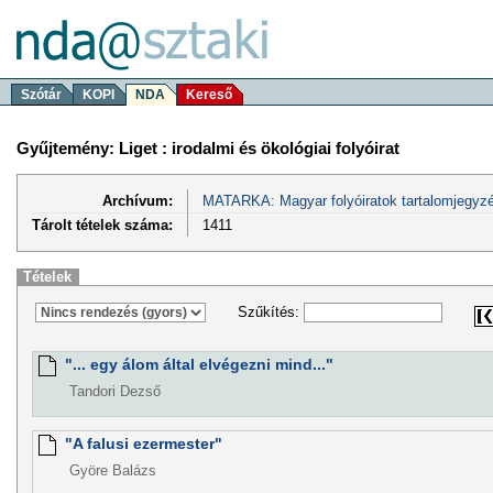
Szótár
KOPI
NDA
Kereső
Gyűjtemény: Liget : irodalmi és ökológiai folyóirat
Archívum:
MATARKA: Magyar folyóiratok tartalomjegyzé
Tárolt tételek száma:
1411
Tételek
Szűkítés:
"... egy álom által elvégezni mind..."
Tandori Dezső
"A falusi ezermester"
Györe Balázs