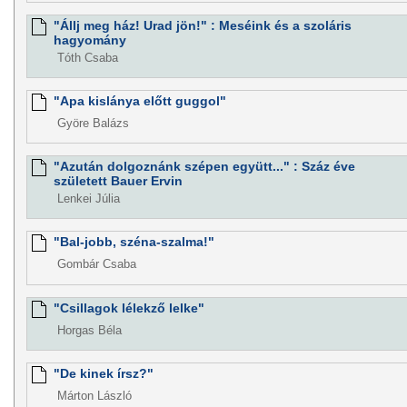
"Állj meg ház! Urad jön!" : Meséink és a szoláris
hagyomány
Tóth Csaba
"Apa kislánya előtt guggol"
Györe Balázs
"Azután dolgoznánk szépen együtt..." : Száz éve
született Bauer Ervin
Lenkei Júlia
"Bal-jobb, széna-szalma!"
Gombár Csaba
"Csillagok lélekző lelke"
Horgas Béla
"De kinek írsz?"
Márton László