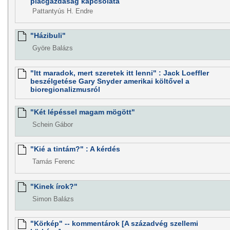
piacgazdaság kapcsolata
Pattantyús H. Endre
"Házibuli"
Györe Balázs
"Itt maradok, mert szeretek itt lenni" : Jack Loeffler
beszélgetése Gary Snyder amerikai költővel a
bioregionalizmusról
"Két lépéssel magam mögött"
Schein Gábor
"Kié a tintám?" : A kérdés
Tamás Ferenc
"Kinek írok?"
Simon Balázs
"Körkép" -- kommentárok [A századvég szellemi