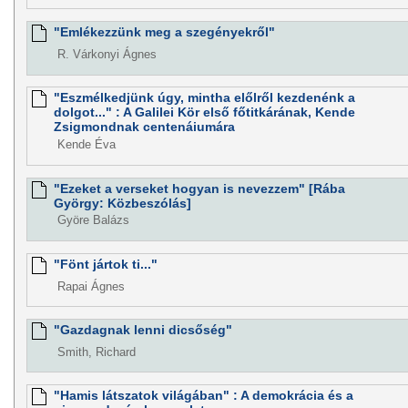
"Emlékezzünk meg a szegényekről"
R. Várkonyi Ágnes
"Eszmélkedjünk úgy, mintha előlről kezdenénk a
dolgot..." : A Galilei Kör első főtitkárának, Kende
Zsigmondnak centenáiumára
Kende Éva
"Ezeket a verseket hogyan is nevezzem" [Rába
György: Közbeszólás]
Györe Balázs
"Fönt jártok ti..."
Rapai Ágnes
"Gazdagnak lenni dicsőség"
Smith, Richard
"Hamis látszatok világában" : A demokrácia és a