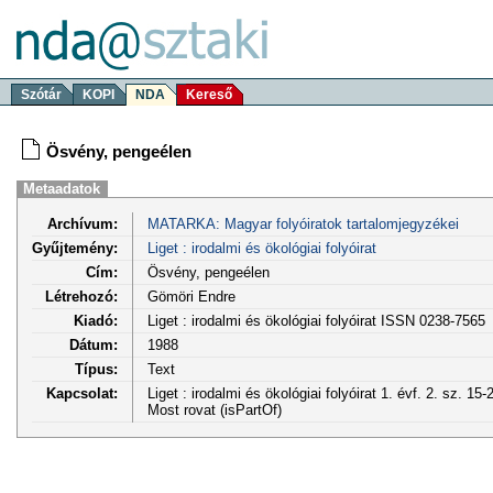
Szótár
KOPI
NDA
Kereső
Ösvény, pengeélen
Metaadatok
Archívum:
MATARKA: Magyar folyóiratok tartalomjegyzékei
Gyűjtemény:
Liget : irodalmi és ökológiai folyóirat
Cím:
Ösvény, pengeélen
Létrehozó:
Gömöri Endre
Kiadó:
Liget : irodalmi és ökológiai folyóirat ISSN 0238-7565
Dátum:
1988
Típus:
Text
Kapcsolat:
Liget : irodalmi és ökológiai folyóirat 1. évf. 2. sz. 15
Most rovat (isPartOf)