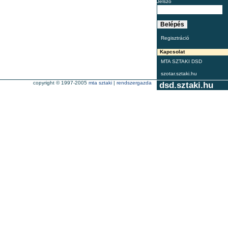
Jelszó
Regisztráció
Kapcsolat
MTA SZTAKI DSD
szotar.sztaki.hu
copyright © 1997-2005
mta sztaki
|
rendszergazda
dsd.sztaki.hu