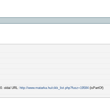
-20. oldal URL:
http://www.matarka.hu/cikk_list.php?fusz=19584
(isPartOf)