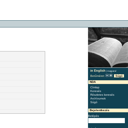
in English
|
magyarul
Betűméret:
Súgó
NDA
Címlap
Keresés
Részletes keresés
Archívumok
Súgó
Bejelentkezés
Belépés