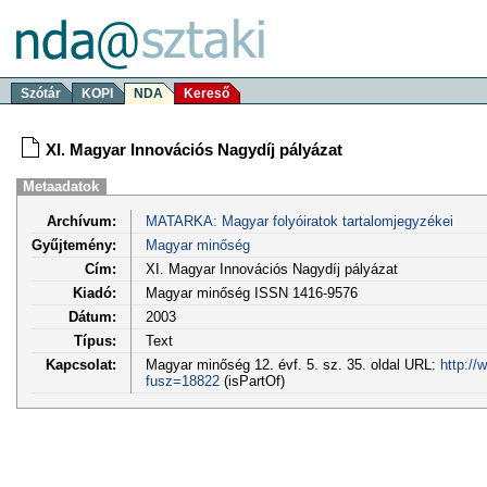
Szótár
KOPI
NDA
Kereső
XI. Magyar Innovációs Nagydíj pályázat
Metaadatok
Archívum:
MATARKA: Magyar folyóiratok tartalomjegyzékei
Gyűjtemény:
Magyar minőség
Cím:
XI. Magyar Innovációs Nagydíj pályázat
Kiadó:
Magyar minőség ISSN 1416-9576
Dátum:
2003
Típus:
Text
Kapcsolat:
Magyar minőség 12. évf. 5. sz. 35. oldal URL:
http://
fusz=18822
(isPartOf)