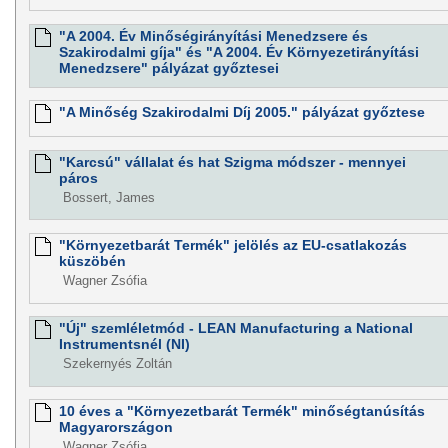
"A 2004. Év Minőségirányítási Menedzsere és
Szakirodalmi gíja" és "A 2004. Év Környezetirányítási
Menedzsere" pályázat győztesei
"A Minőség Szakirodalmi Díj 2005." pályázat győztese
"Karcsú" vállalat és hat Szigma módszer - mennyei
páros
Bossert, James
"Környezetbarát Termék" jelölés az EU-csatlakozás
küszöbén
Wagner Zsófia
"Új" szemléletmód - LEAN Manufacturing a National
Instrumentsnél (NI)
Szekernyés Zoltán
10 éves a "Környezetbarát Termék" minőségtanúsítás
Magyarországon
Wagner Zsófia