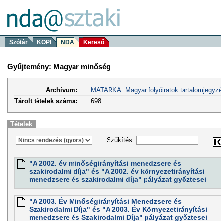
Szótár
KOPI
NDA
Kereső
Gyűjtemény: Magyar minőség
Archívum:
MATARKA: Magyar folyóiratok tartalomjegyzé
Tárolt tételek száma:
698
Tételek
Szűkítés:
"A 2002. év minőségirányítási menedzsere és
szakirodalmi díja" és "A 2002. év környezetirányítási
menedzsere és szakirodalmi díja" pályázat győztesei
"A 2003. Év Minőségirányítási Menedzsere és
Szakirodalmi Díja" és "A 2003. Év Környezetirányítási
menedzsere és Szakirodalmi Díja" pályázat győztesei