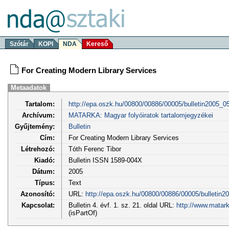
Szótár
KOPI
NDA
Kereső
For Creating Modern Library Services
Metaadatok
Tartalom:
http://epa.oszk.hu/00800/00886/00005/bulletin2005_0
Archívum:
MATARKA: Magyar folyóiratok tartalomjegyzékei
Gyűjtemény:
Bulletin
Cím:
For Creating Modern Library Services
Létrehozó:
Tóth Ferenc Tibor
Kiadó:
Bulletin ISSN 1589-004X
Dátum:
2005
Típus:
Text
Azonosító:
URL:
http://epa.oszk.hu/00800/00886/00005/bulletin2
Kapcsolat:
Bulletin 4. évf. 1. sz. 21. oldal URL:
http://www.matar
(isPartOf)