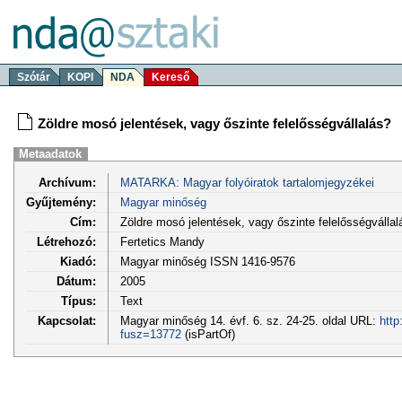
Szótár
KOPI
NDA
Kereső
Zöldre mosó jelentések, vagy őszinte felelősségvállalás?
Metaadatok
Archívum:
MATARKA: Magyar folyóiratok tartalomjegyzékei
Gyűjtemény:
Magyar minőség
Cím:
Zöldre mosó jelentések, vagy őszinte felelősségvállal
Létrehozó:
Fertetics Mandy
Kiadó:
Magyar minőség ISSN 1416-9576
Dátum:
2005
Típus:
Text
Kapcsolat:
Magyar minőség 14. évf. 6. sz. 24-25. oldal URL:
http
fusz=13772
(isPartOf)