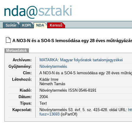
Szótár
KOPI
NDA
Kereső
A NO3-N és a SO4-S lemosódása egy 28 éves műtrágyázási
Metaadatok
Archívum:
MATARKA: Magyar folyóiratok tartalomjegyzékei
Gyűjtemény:
Növénytermelés
Cím:
A NO3-N és a SO4-S lemosódása egy 28 éves műtrágy
Létrehozó:
Kádár Imre
Németh Tamás
Kiadó:
Növénytermelés ISSN 0546-8191
Dátum:
2004
Típus:
Text
Kapcsolat:
Növénytermelés 53. évf. 5. sz. 415-428. oldal URL:
ht
fusz=13693
(isPartOf)