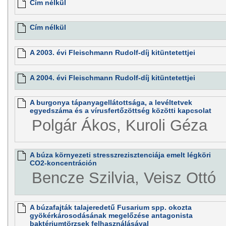
Cím nélkül
Cím nélkül
A 2003. évi Fleischmann Rudolf-díj kitüntetettjei
A 2004. évi Fleischmann Rudolf-díj kitüntetettjei
A burgonya tápanyagellátottsága, a levéltetvek
egyedszáma és a vírusfertőzöttség közötti kapcsolat
Polgár Ákos, Kuroli Géza
A búza környezeti stresszrezisztenciája emelt légköri
CO2-koncentráción
Bencze Szilvia, Veisz Ottó
A búzafajták talajeredetű Fusarium spp. okozta
gyökérkárosodásának megelőzése antagonista
baktériumtörzsek felhasználásával