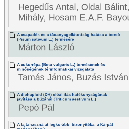
Hegedűs Antal, Oldal Bálin
Mihály, Hosam E.A.F. Bay
A csapadék és a táoanyagellátottság hatása a borsó
(Pisum sativum L.) termésére
Márton László
A cukorrépa (Beta vulgaris L.) termésének és
minőségének térinformatikai vizsgálata
Tamás János, Buzás István
A diphaploid (DH) előállítás hatékonyságának
javítása a búzánál (Triticum aestivum L.)
Pepó Pál
A fajtahasználat legkorábbi bizonyítékai a Kárpát-
medencében?