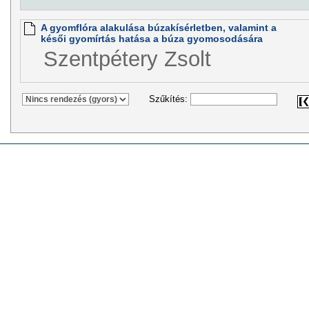
A gyomflóra alakulása búzakísérletben, valamint a
késői gyomírtás hatása a búza gyomosodására
Szentpétery Zsolt
Szűkítés: