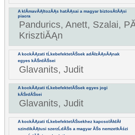
A klĂ­mavĂĄltozĂĄs hatĂĄsai a magyar biztosĂ­tĂĄsi
piacra
Pandurics, Anett, Szalai, PĂ
KrisztiĂĄn
A kockĂĄzati tĹkebefektetĂŠsek adĂłzĂĄsĂĄnak
egyes kĂŠrdĂŠsei
Glavanits, Judit
A kockĂĄzati tĹkebefektetĂŠsek egyes jogi
kĂŠrdĂŠsei
Glavanits, Judit
A kockĂĄzati tĹkebefektetĂŠsekhez kapcsolĂłdĂł
szindikĂĄtusi szerzĹdĂŠs a magyar ĂŠs nemzetkĂśzi