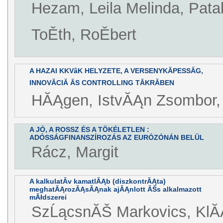
Hezam, Leila Melinda, Pataki
ToĚth, RoĚbert
A HAZAI KKVâK HELYZETE, A VERSENYKĂPESSĂG,
INNOVĂCIĂ ĂS CONTROLLING TĂKRĂBEN
HĂĄgen, IstvĂĄn Zsombor, H
A JÓ, A ROSSZ ÉS A TÖKÉLETLEN :
ADÓSSÁGFINANSZÍROZÁS AZ EURÓZÓNÁN BELÜL
Rácz, Margit
A kalkulatĂ­v kamatlĂĄb (diszkontrĂĄta)
meghatĂĄrozĂĄsĂĄnak ajĂĄnlott ĂŠs alkalmazott
mĂłdszerei
SzĹącsnĂŠ Markovics, KlĂ