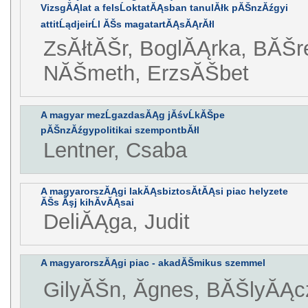
VizsgĂĄlat a felsĹoktatĂĄsban tanulĂłk pĂŠnzĂźgyi
attitĹądjeirĹl ĂŠs magatartĂĄsĂĄrĂłl
ZsĂłtĂŠr, BoglĂĄrka, BĂŠr
NĂŠmeth, ErzsĂŠbet
A magyar mezĹgazdasĂĄg jĂśvĹkĂŠpe
pĂŠnzĂźgypolitikai szempontbĂłl
Lentner, Csaba
A magyarorszĂĄgi lakĂĄsbiztosĂ­tĂĄsi piac helyzete
ĂŠs Ăşj kihĂ­vĂĄsai
DeliĂĄga, Judit
A magyarorszĂĄgi piac - akadĂŠmikus szemmel
GilyĂŠn, Ăgnes, BĂŠlyĂĄc