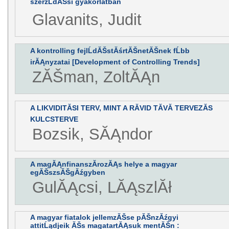
szerzĹdĂŠsi gyakorlatban
Glavanits, Judit
A kontrolling fejlĹdĂŠstĂśrtĂŠnetĂŠnek fĹbb
irĂĄnyzatai [Development of Controlling Trends]
ZĂŠman, ZoltĂĄn
A LIKVIDITĂSI TERV, MINT A RĂVID TĂVĂ TERVEZĂS
KULCSTERVE
Bozsik, SĂĄndor
A magĂĄnfinanszĂ­rozĂĄs helye a magyar
egĂŠszsĂŠgĂźgyben
GulĂĄcsi, LĂĄszlĂł
A magyar fiatalok jellemzĂŠse pĂŠnzĂźgyi
attitĹądjeik ĂŠs magatartĂĄsuk mentĂŠn :