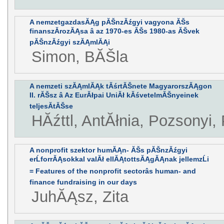
A nemzetgazdasĂĄg pĂŠnzĂźgyi vagyona ĂŠs
finanszĂ­rozĂĄsa â az 1970-es ĂŠs 1980-as ĂŠvek
pĂŠnzĂźgyi szĂĄmlĂĄi
Simon, BĂŠla
A nemzeti szĂĄmlĂĄk tĂśrtĂŠnete MagyarorszĂĄgon
II. rĂŠsz â Az EurĂłpai UniĂł kĂśvetelmĂŠnyeinek
teljesĂ­tĂŠse
HĂźttl, AntĂłnia, Pozsonyi,
A nonprofit szektor humĂĄn- ĂŠs pĂŠnzĂźgyi
erĹforrĂĄsokkal valĂł ellĂĄtottsĂĄgĂĄnak jellemzĹi
= Features of the nonprofit sectorâs human- and
finance fundraising in our days
JuhĂĄsz, Zita