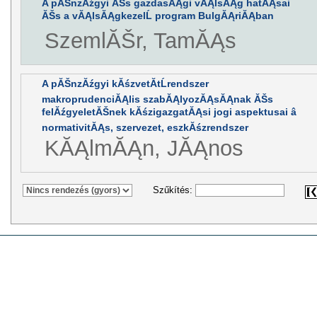
A pĂŠnzĂźgyi ĂŠs gazdasĂĄgi vĂĄlsĂĄg hatĂĄsai
ĂŠs a vĂĄlsĂĄgkezelĹ program BulgĂĄriĂĄban
SzemlĂŠr, TamĂĄs
A pĂŠnzĂźgyi kĂśzvetĂ­tĹrendszer
makroprudenciĂĄlis szabĂĄlyozĂĄsĂĄnak ĂŠs
felĂźgyeletĂŠnek kĂśzigazgatĂĄsi jogi aspektusai â
normativitĂĄs, szervezet, eszkĂśzrendszer
KĂĄlmĂĄn, JĂĄnos
Szűkítés: