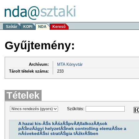
Szótár
KOPI
NDA
Kereső
Gyűjtemény:
Archívum:
MTA Könyvtár
Tárolt tételek száma:
233
Tételek
Szűkítés:
A hazai kis-ĂŠs kĂśzĂŠpvĂĄllalkozĂĄsok
pĂŠnzĂźgyi helyzetĂŠnek controlling elemzĂŠse a
nĂśvekedĂŠsi stratĂŠgia tĂźkrĂŠben