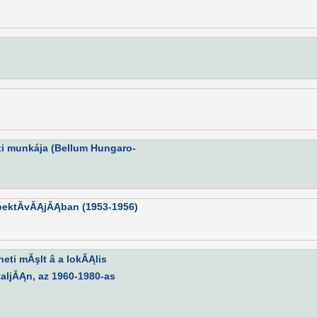
ti munkája (Bellum Hungaro-
spektĂ­vĂĄjĂĄban (1953-1956)
eti mĂşlt â a lokĂĄlis
aljĂĄn, az 1960-1980-as