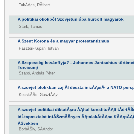
TakĂĄcs, RĂłbert
A politikai okokból Szovjetunióba hurcolt magyarok
Stark, Tamás
A Szent Korona és a magyar protestantizmus
Pásztori-Kupán, István
A Szepesség Istvánffyja? : Johannes Jantschius történe
Turcicum)
Szabó, András Péter
A szovjet blokkban zajlĂł desztalinizĂĄciĂł a NATO per
KecskĂŠs, GusztĂĄv
A szovjet politikai diktatĂşra ĂĄltal konstituĂĄlt tĂśrtĂŠn
idĹtapasztalat intĂŠzmĂŠnyes ĂĄtalakĂ­tĂĄsa KĂĄrpĂĄt
ĂŠvekben
BorbĂŠly, SĂĄndor