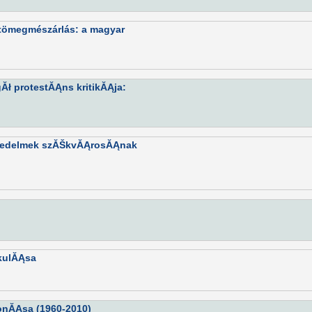
i tömegmészárlás: a magyar
Ăł protestĂĄns kritikĂĄja:
fejedelmek szĂŠkvĂĄrosĂĄnak
akulĂĄsa
onĂĄsa (1960-2010)