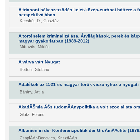
A trianoni békeszerződés kelet-közép-európai háttere a fr
perspektívájában
Kecskés D., Gusztáv
A történelem kriminalizálása. Átvilágítások, perek és kárp
magyar gyakorlatban (1989-2012)
Mitrovits, Miklós
A várva várt Nyugat
Bottoni, Stefano
Adalékok az 1521-es magyar-török viszonyhoz a nyugati 
Bárány, Attila
AkadĂŠmia ĂŠs tudomĂĄnypolitika a volt szocialista o
Glatz, Ferenc
Albanien in der Konferenzpolitik der GroĂmĂ¤chte (1878â
CsaplĂĄr-Degovics, KrisztiĂĄn