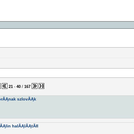
21
-
40
/
167
orĂĄnak szlovĂĄk
ĂĄlin halĂĄlĂĄtĂłl