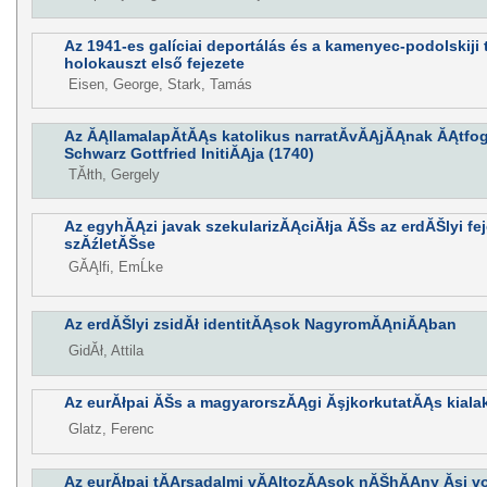
Az 1941-es galíciai deportálás és a kamenyec-podolskij
holokauszt első fejezete
Eisen, George, Stark, Tamás
Az ĂĄllamalapĂ­tĂĄs katolikus narratĂ­vĂĄjĂĄnak ĂĄtfog
Schwarz Gottfried InitiĂĄja (1740)
TĂłth, Gergely
Az egyhĂĄzi javak szekularizĂĄciĂłja ĂŠs az erdĂŠlyi 
szĂźletĂŠse
GĂĄlfi, EmĹke
Az erdĂŠlyi zsidĂł identitĂĄsok NagyromĂĄniĂĄban
GidĂł, Attila
Az eurĂłpai ĂŠs a magyarorszĂĄgi ĂşjkorkutatĂĄs kial
Glatz, Ferenc
Az eurĂłpai tĂĄrsadalmi vĂĄltozĂĄsok nĂŠhĂĄny Ăşj v