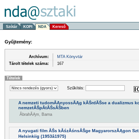
Szótár
KOPI
NDA
Kereső
Gyűjtemény:
Archívum:
MTA Könyvtár
Tárolt tételek száma:
167
Tételek
Szűkítés:
A nemzeti tudomĂĄnyossĂĄg kĂŠrdĂŠse a dualizmus k
nemzetĂŠpĂ­tĂŠsĂŠben
ĂbrahĂĄm, Barna
A nyugati film ĂŠs kĂśzĂśnsĂŠge MagyarorszĂĄgon Szt
Helsinkiig (1953â1975)