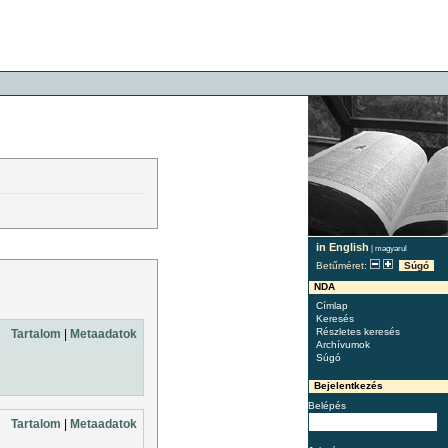
in English
|
magyarul
Betűméret:
Súgó
NDA
Címlap
Keresés
Részletes keresés
Tartalom
|
Metaadatok
Archívumok
Súgó
Bejelentkezés
Belépés
Tartalom
|
Metaadatok