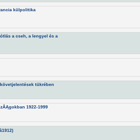
ancia külpolitika
ótlás a cseh, a lengyel és a
követjelentések tükrében
rszĂĄgokban 1922-1999
1912)