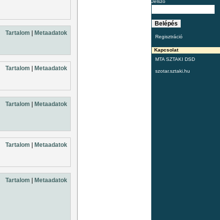
Jelszó
Tartalom
|
Metaadatok
Regisztráció
Kapcsolat
MTA SZTAKI DSD
Tartalom
|
Metaadatok
szotar.sztaki.hu
Tartalom
|
Metaadatok
Tartalom
|
Metaadatok
Tartalom
|
Metaadatok