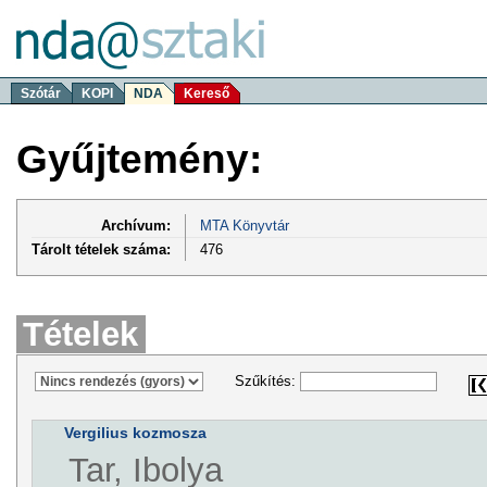
Szótár
KOPI
NDA
Kereső
Gyűjtemény:
Archívum:
MTA Könyvtár
Tárolt tételek száma:
476
Tételek
Szűkítés:
Vergilius kozmosza
Tar, Ibolya