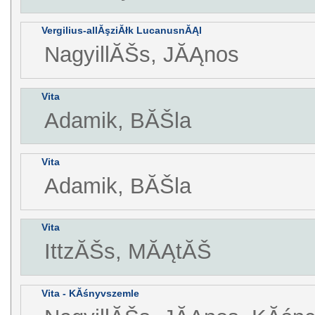
Vergilius-allĂşziĂłk LucanusnĂĄl
NagyillĂŠs, JĂĄnos
Vita
Adamik, BĂŠla
Vita
Adamik, BĂŠla
Vita
IttzĂŠs, MĂĄtĂŠ
Vita - KĂśnyvszemle