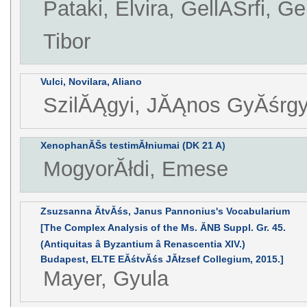
Pataki, Elvira, GellĂŠrfi, G
Tibor
Vulci, Novilara, Aliano
SzilĂĄgyi, JĂĄnos GyĂśrg
XenophanĂŠs testimĂłniumai (DK 21 A)
MogyorĂłdi, Emese
Zsuzsanna ĂtvĂśs, Janus Pannonius's Vocabularium
[The Complex Analysis of the Ms. ĂNB Suppl. Gr. 45.
(Antiquitas â Byzantium â Renascentia XIV.)
Budapest, ELTE EĂśtvĂśs JĂłzsef Collegium, 2015.]
Mayer, Gyula