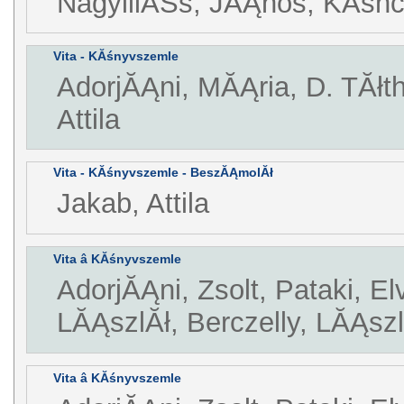
NagyillĂŠs, JĂĄnos, KĂśnc
Vita - KĂśnyvszemle
AdorjĂĄni, MĂĄria, D. TĂłth
Attila
Vita - KĂśnyvszemle - BeszĂĄmolĂł
Jakab, Attila
Vita â KĂśnyvszemle
AdorjĂĄni, Zsolt, Pataki, El
LĂĄszlĂł, Berczelly, LĂĄszlĂ
Vita â KĂśnyvszemle