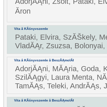
AdorjĂĄni, Zsolt, Pataki, Elv
Ăron
Vita â KĂśnyvszemle
Pataki, Elvira, SzĂŠkely, Me
VladĂĄr, Zsuzsa, Bolonyai
Vita â KĂśnyvszemle â BeszĂĄmolĂł
AdorjĂĄni, MĂĄria, Goda, K
SzilĂĄgyi, Laura Menta, N
TamĂĄs, Teleki, AndrĂĄs, 
Vita â KĂśnyvszemle â BeszĂĄmolĂł