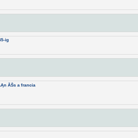
5-ig
ĂĄn ĂŠs a francia