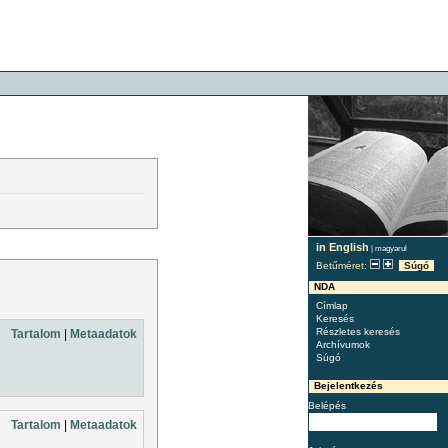
in English
|
magyarul
Betűméret:
Súgó
NDA
Címlap
Keresés
Részletes keresés
Tartalom
|
Metaadatok
Archívumok
Súgó
Bejelentkezés
Belépés
Tartalom
|
Metaadatok