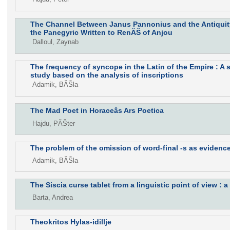
The Channel Between Janus Pannonius and the Antiquity.
the Panegyric Written to RenĂŠ of Anjou
Dalloul, Zaynab
The frequency of syncope in the Latin of the Empire : A s
study based on the analysis of inscriptions
Adamik, BĂŠla
The Mad Poet in Horaceâs Ars Poetica
Hajdu, PĂŠter
The problem of the omission of word-final -s as evidence
Adamik, BĂŠla
The Siscia curse tablet from a linguistic point of view :
Barta, Andrea
Theokritos Hylas-idillje