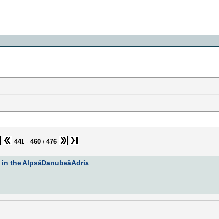
441
-
460
/
476
in the AlpsâDanubeâAdria