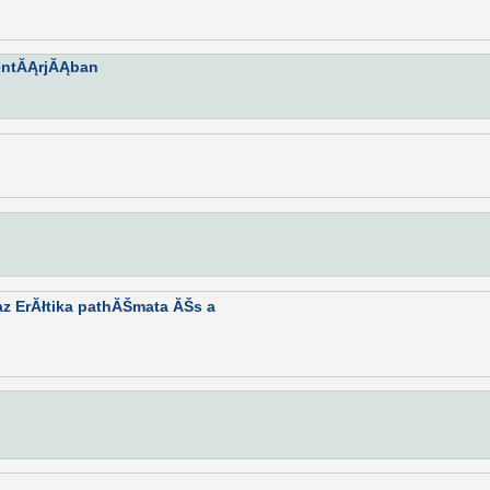
entĂĄrjĂĄban
z ErĂłtika pathĂŠmata ĂŠs a