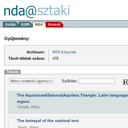
Szótár
KOPI
NDA
Kereső
Gyűjtemény:
Archívum:
MTA Könyvtár
Tárolt tételek száma:
476
Tételek
Szűkítés:
The AquincumâSalonaâAquileia Triangle: Latin language 
region
Gonda, Attila
The betrayal of the satirical text
Hajdu, Péter