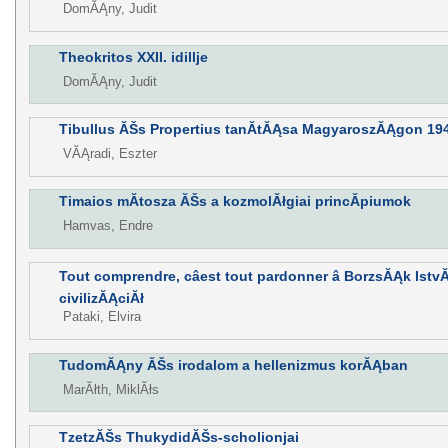
DomĂĄny, Judit
Theokritos XXII. idillje
DomĂĄny, Judit
Tibullus ĂŠs Propertius tanĂ­tĂĄsa MagyaroszĂĄgon 194
VĂĄradi, Eszter
Timaios mĂ­tosza ĂŠs a kozmolĂłgiai princĂ­piumok
Hamvas, Endre
Tout comprendre, câest tout pardonner â BorzsĂĄk Istv
civilizĂĄciĂł
Pataki, Elvira
TudomĂĄny ĂŠs irodalom a hellenizmus korĂĄban
MarĂłth, MiklĂłs
TzetzĂŠs ThukydidĂŠs-scholionjai