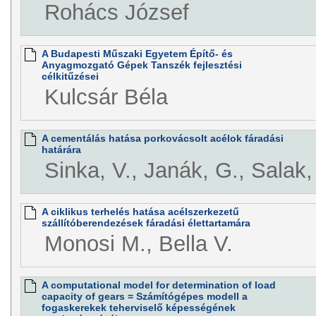
Rohács József
A Budapesti Műszaki Egyetem Építő- és
Anyagmozgató Gépek Tanszék fejlesztési
célkitűzései
Kulcsár Béla
A cementálás hatása porkovácsolt acélok fáradási
határára
Sinka, V., Janák, G., Salak,
A ciklikus terhelés hatása acélszerkezetű
szállítóberendezések fáradási élettartamára
Monosi M., Bella V.
A computational model for determination of load
capacity of gears = Számítógépes modell a
fogaskerekek teherviselő képességének