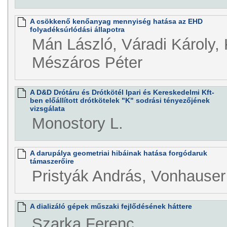
A csökkenő kenőanyag mennyiség hatása az EHD
folyadéksúrlódási állapotra
Mán László, Váradi Károly,
Mészáros Péter
A D&D Drótáru és Drótkötél Ipari és Kereskedelmi Kft-
ben előállított drótkötelek "K" sodrási tényezőjének
vizsgálata
Monostory L.
A darupálya geometriai hibáinak hatása forgódaruk
támaszerőire
Pristyák András, Vonhauser
A dializáló gépek műszaki fejlődésének háttere
Szarka Ferenc