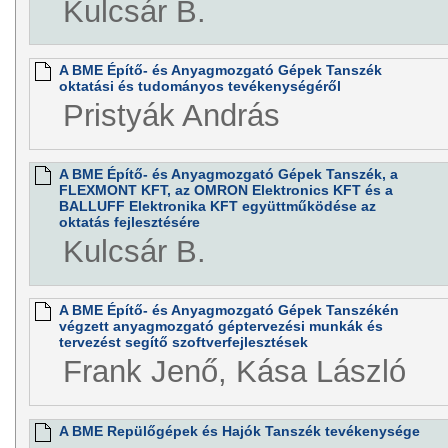
Kulcsár B.
A BME Építő- és Anyagmozgató Gépek Tanszék
oktatási és tudományos tevékenységéről
Pristyák András
A BME Építő- és Anyagmozgató Gépek Tanszék, a
FLEXMONT KFT, az OMRON Elektronics KFT és a
BALLUFF Elektronika KFT együttműködése az
oktatás fejlesztésére
Kulcsár B.
A BME Építő- és Anyagmozgató Gépek Tanszékén
végzett anyagmozgató géptervezési munkák és
tervezést segítő szoftverfejlesztések
Frank Jenő, Kása László
A BME Repülőgépek és Hajók Tanszék tevékenysége