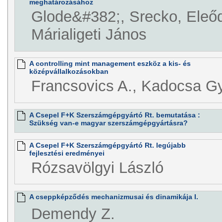
meghatározásához
Glode&#382;, Srecko, Eleő
Márialigeti János
A controlling mint management eszköz a kis- és
középvállalkozásokban
Francsovics A., Kadocsa Gy
A Csepel F+K Szerszámgépgyártó Rt. bemutatása :
Szükség van-e magyar szerszámgépgyártásra?
A Csepel F+K Szerszámgépgyártó Rt. legújabb
fejlesztési eredményei
Rózsavölgyi László
A cseppképződés mechanizmusai és dinamikája I.
Demendy Z.