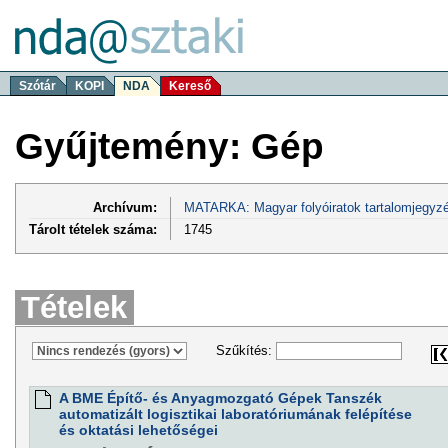
Szótár
KOPI
NDA
Kereső
Gyűjtemény: Gép
Archívum:
MATARKA: Magyar folyóiratok tartalomjegyzé
Tárolt tételek száma:
1745
Tételek
Szűkítés:
A BME Építő- és Anyagmozgató Gépek Tanszék
automatizált logisztikai laboratóriumának felépítése
és oktatási lehetőségei