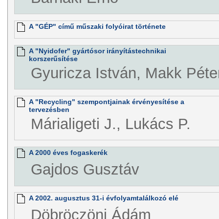
A "GÉP" című műszaki folyóirat története
A "Nyidofer" gyártósor irányítástechnikai
korszerűsítése
Gyuricza István, Makk Péte
A "Recycling" szempontjainak érvényesítése a
tervezésben
Márialigeti J., Lukács P.
A 2000 éves fogaskerék
Gajdos Gusztáv
A 2002. augusztus 31-i évfolyamtalálkozó elé
Döbröczöni Ádám