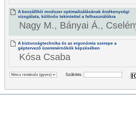
A beszállítói rendszer optimalizálásának érzékenységi
vizsgálata, különös tekintettel a felhasználókra
Nagy M., Bányai Á., Cselény
A biztonságtechnika és az ergonómia szerepe a
géptervező üzemmérnökök képzésében
Kósa Csaba
Szűkítés: