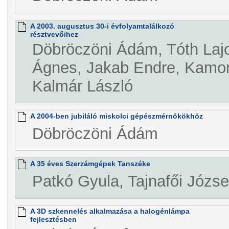
A 2003. augusztus 30-i évfolyamtalálkozó
résztvevőihez
Döbröczöni Ádám, Tóth Laj
Ágnes, Jakab Endre, Kamon
Kalmár László
A 2004-ben jubiláló miskolci gépészmérnökökhöz
Döbröczöni Ádám
A 35 éves Szerzámgépek Tanszéke
Patkó Gyula, Tajnafői Józse
A 3D szkennelés alkalmazása a halogénlámpa
fejlesztésben