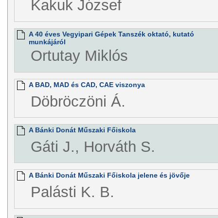
Kakuk József
A 40 éves Vegyipari Gépek Tanszék oktató, kutató
munkájáról
Ortutay Miklós
A BAD, MAD és CAD, CAE viszonya
Döbröczöni Á.
A Bánki Donát Műszaki Főiskola
Gáti J., Horváth S.
A Bánki Donát Műszaki Főiskola jelene és jövője
Palásti K. B.