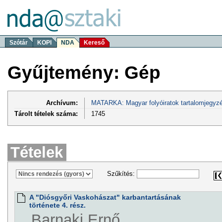
Szótár
KOPI
NDA
Kereső
Gyűjtemény: Gép
Archívum:
MATARKA: Magyar folyóiratok tartalomjegyzé
Tárolt tételek száma:
1745
Tételek
Szűkítés:
A "Diósgyőri Vaskohászat" karbantartásának
története 4. rész.
Barnaki Ernő