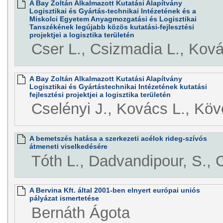
A Bay Zoltán Alkalmazott Kutatási Alapítvány
Logisztikai és Gyártás-technikai Intézetének és a
Miskolci Egyetem Anyagmozgatási és Logisztikai
Tanszékének legújabb közös kutatási-fejlesztési
projektjei a logisztika területén
Cser L., Csizmadia L., Ková
A Bay Zoltán Alkalmazott Kutatási Alapítvány
Logisztikai és Gyártástechnikai Intézetének kutatási
fejlesztési projektjei a logisztika területén
Cselényi J., Kovács L., Köv
A bemetszés hatása a szerkezeti acélok rideg-szívós
átmeneti viselkedésére
Tóth L., Dadvandipour, S., 
A Bervina Kft. által 2001-ben elnyert európai uniós
pályázat ismertetése
Bernáth Ágota