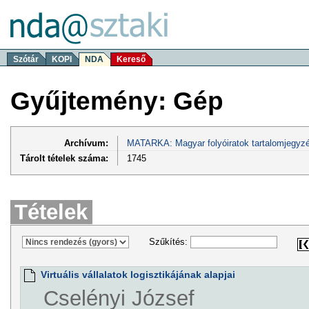
Szótár
KOPI
NDA
Kereső
Gyűjtemény: Gép
Archívum:
MATARKA: Magyar folyóiratok tartalomjegyzé
Tárolt tételek száma:
1745
Tételek
Szűkítés:
Virtuális vállalatok logisztikájának alapjai
Cselényi József