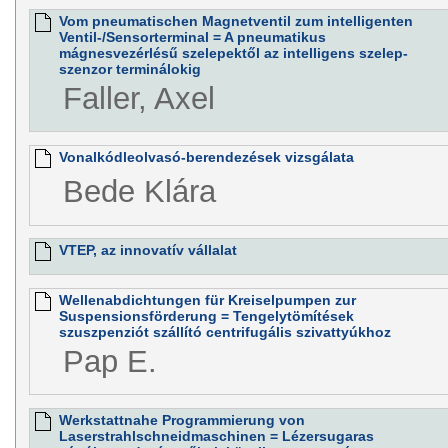
Vom pneumatischen Magnetventil zum intelligenten
Ventil-/Sensorterminal = A pneumatikus
mágnesvezérlésű szelepektől az intelligens szelep-
szenzor terminálokig
Faller, Axel
Vonalkódleolvasó-berendezések vizsgálata
Bede Klára
VTEP, az innovatív vállalat
Wellenabdichtungen für Kreiselpumpen zur
Suspensionsförderung = Tengelytömítések
szuszpenziót szállító centrifugális szivattyúkhoz
Pap E.
Werkstattnahe Programmierung von
Laserstrahlschneidmaschinen = Lézersugaras