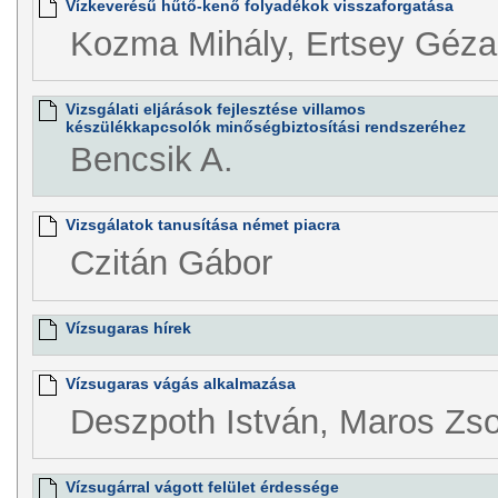
Vízkeverésű hűtő-kenő folyadékok visszaforgatása
Kozma Mihály, Ertsey Géza
Vizsgálati eljárások fejlesztése villamos
készülékkapcsolók minőségbiztosítási rendszeréhez
Bencsik A.
Vizsgálatok tanusítása német piacra
Czitán Gábor
Vízsugaras hírek
Vízsugaras vágás alkalmazása
Deszpoth István, Maros Zso
Vízsugárral vágott felület érdessége