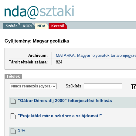
Szótár
KOPI
NDA
Kereső
Gyűjtemény: Magyar geofizika
Archívum:
MATARKA: Magyar folyóiratok tartalomjegyzé
Tárolt tételek száma:
824
Tételek
Szűkítés:
"Gábor Dénes-díj 2000" felterjesztési felhívás
"Projektáld már a szkrínre a szlájdomat!"
1 %