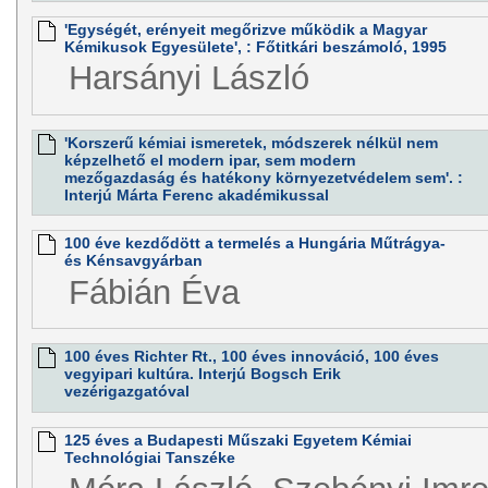
'Egységét, erényeit megőrizve működik a Magyar
Kémikusok Egyesülete', : Főtitkári beszámoló, 1995
Harsányi László
'Korszerű kémiai ismeretek, módszerek nélkül nem
képzelhető el modern ipar, sem modern
mezőgazdaság és hatékony környezetvédelem sem'. :
Interjú Márta Ferenc akadémikussal
100 éve kezdődött a termelés a Hungária Műtrágya-
és Kénsavgyárban
Fábián Éva
100 éves Richter Rt., 100 éves innováció, 100 éves
vegyipari kultúra. Interjú Bogsch Erik
vezérigazgatóval
125 éves a Budapesti Műszaki Egyetem Kémiai
Technológiai Tanszéke