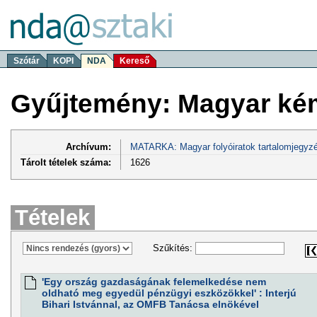
Szótár
KOPI
NDA
Kereső
Gyűjtemény: Magyar kém
Archívum:
MATARKA: Magyar folyóiratok tartalomjegyzé
Tárolt tételek száma:
1626
Tételek
Szűkítés:
'Egy ország gazdaságának felemelkedése nem
oldható meg egyedül pénzügyi eszközökkel' : Interjú
Bihari Istvánnal, az OMFB Tanácsa elnökével