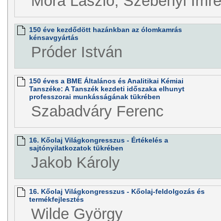
Móra László, Szebényi Imr
150 éve kezdődött hazánkban az ólomkamrás
kénsavgyártás
Próder István
150 éves a BME Általános és Analitikai Kémiai
Tanszéke: A Tanszék kezdeti időszaka elhunyt
professzorai munkásságának tükrében
Szabadváry Ferenc
16. Kőolaj Világkongresszus - Értékelés a
sajtónyilatkozatok tükrében
Jakob Károly
16. Kőolaj Világkongresszus - Kőolaj-feldolgozás és
termékfejlesztés
Wilde György