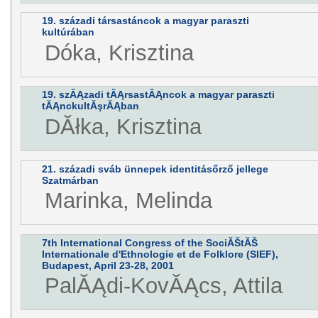
19. századi társastáncok a magyar paraszti
kultúrában
Dóka, Krisztina
19. szĂĄzadi tĂĄrsastĂĄncok a magyar paraszti
tĂĄnckultĂşrĂĄban
DĂłka, Krisztina
21. századi sváb ünnepek identitásőrző jellege
Szatmárban
Marinka, Melinda
7th International Congress of the SociĂŠtĂŠ
Internationale d'Ethnologie et de Folklore (SIEF),
Budapest, April 23-28, 2001
PalĂĄdi-KovĂĄcs, Attila