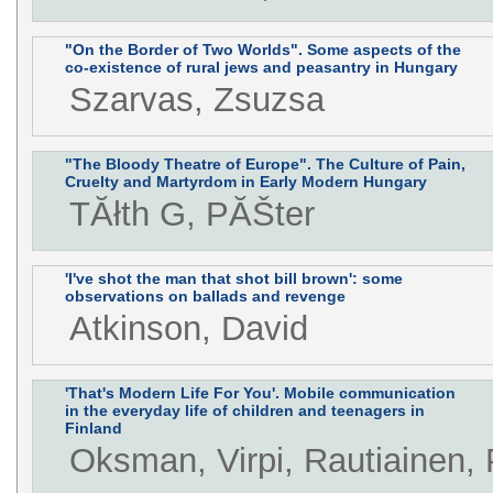
"On the Border of Two Worlds". Some aspects of the
co-existence of rural jews and peasantry in Hungary
Szarvas, Zsuzsa
"The Bloody Theatre of Europe". The Culture of Pain,
Cruelty and Martyrdom in Early Modern Hungary
TĂłth G, PĂŠter
'I've shot the man that shot bill brown': some
observations on ballads and revenge
Atkinson, David
'That's Modern Life For You'. Mobile communication
in the everyday life of children and teenagers in
Finland
Oksman, Virpi, Rautiainen, P