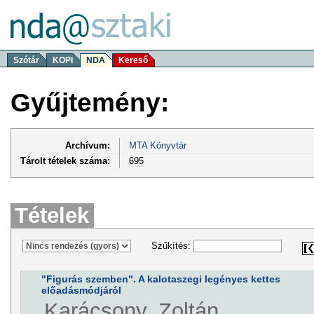
Szótár
KOPI
NDA
Kereső
Gyűjtemény:
Archívum:
MTA Könyvtár
Tárolt tételek száma:
695
Tételek
Szűkítés:
"Figurás szemben". A kalotaszegi legényes kettes
előadásmódjáról
Karácsony, Zoltán