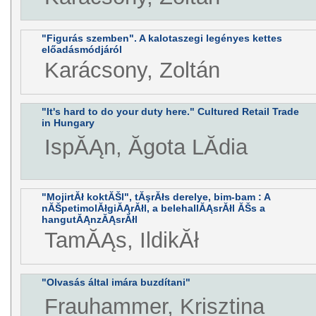
"Figurás szemben". A kalotaszegi legényes kettes
előadásmódjáról
Karácsony, Zoltán
"It's hard to do your duty here." Cultured Retail Trade
in Hungary
IspĂĄn, Ăgota LĂ­dia
"MojirtĂł koktĂŠl", tĂşrĂłs derelye, bim-bam : A
nĂŠpetimolĂłgiĂĄrĂłl, a belehallĂĄsrĂłl ĂŠs a
hangutĂĄnzĂĄsrĂłl
TamĂĄs, IldikĂł
"Olvasás által imára buzdítani"
Frauhammer, Krisztina