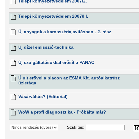
Telepi környezetvédelem 2007/2.
Telepi környezetvédelem 2007/III.
Új anyagok a karosszériajavításban : 2. rész
Új dízel emisszió-technika
Új szolgáltatásokkal erősít a PANAC
Újult erővel a piacon az ESMA Kft. autóalkatrész
üzletága
Vásárváltás? (Editorial)
WoW a profi diagnosztika - Próbálta már?
Szűkítés: