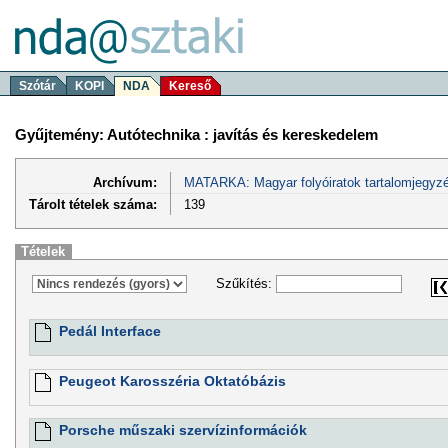
Szótár
KOPI
NDA
Kereső
Gyűjtemény: Autótechnika : javítás és kereskedelem
Archívum:
MATARKA: Magyar folyóiratok tartalomjegyzé
Tárolt tételek száma:
139
Tételek
Szűkítés:
Pedál Interface
Peugeot Karosszéria Oktatóbázis
Porsche műszaki szervízinformációk