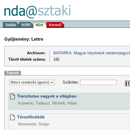
Szótár
KOPI
NDA
Kereső
Gyűjtemény: Lettre
Archívum:
MATARKA: Magyar folyóiratok tartalomjegyzé
Tárolt tételek száma:
192
Tételek
Szűkítés:
Tranzitutas vagyok a világban
Konwicki, Tadeusz, Michnik, Adam
Törzsfőnökök
Benvenuto, Sergio