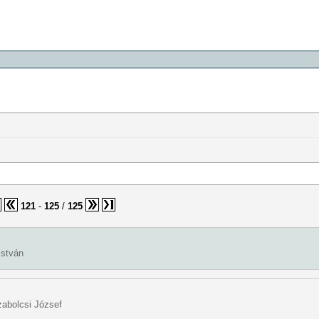
121
-
125
/
125
István
zabolcsi József