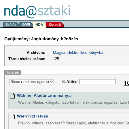
Szótár
KOPI
NDA
Kereső
Gyűjtemény: Jogtudomány, b?nözés
Archívum:
Magyar Elektronikus Könyvtár
Tárolt tételek száma:
125
Tételek
Szűkítés:
Wahlner Aladár tanulmányai
Wahlner Aladár, válogató: Izsó István, elektronikus rögzítés: Izsó 
Werb?czi István
Fraknói Vilmos, szerkeszt?: Dézsi Lajos, elektronikus rögzítés: S