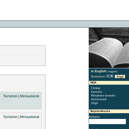
in English
|
magyarul
Betűméret:
Súgó
NDA
Címlap
Keresés
Részletes keresés
Tartalom
|
Metaadatok
Archívumok
Súgó
Bejelentkezés
Tartalom
|
Metaadatok
Belépés