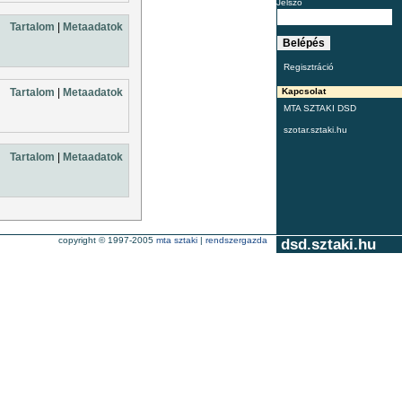
Jelszó
Tartalom
|
Metaadatok
Regisztráció
Tartalom
|
Metaadatok
Kapcsolat
MTA SZTAKI DSD
szotar.sztaki.hu
Tartalom
|
Metaadatok
copyright © 1997-2005
mta sztaki
|
rendszergazda
dsd.sztaki.hu