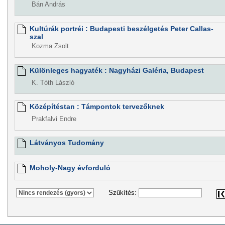
Bán András
Kultúrák portréi : Budapesti beszélgetés Peter Callas-
szal
Kozma Zsolt
Különleges hagyaték : Nagyházi Galéria, Budapest
K. Tóth László
Középítéstan : Támpontok tervezőknek
Prakfalvi Endre
Látványos Tudomány
Moholy-Nagy évforduló
Szűkítés: