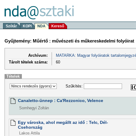
Szótár
KOPI
NDA
Kereső
Gyűjtemény: Műértő : művészeti és műkereskedelmi folyóirat
Archívum:
MATARKA: Magyar folyóiratok tartalomjegyzé
Tárolt tételek száma:
60
Tételek
Szűkítés:
Canaletto-ünnep : Ca'Rezzonico, Velence
Somhegyi Zoltán
Egy városka, ahol megállt az idő : Telc, Dél-
Csehország
Lakos Attila