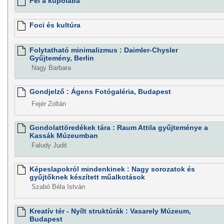
Fel a kupolába
Foci és kultúra
Folytatható minimalizmus : Daimler-Chysler
Gyűjtemény, Berlin
Nagy Barbara
Gondjelző : Ágens Fotógaléria, Budapest
Fejér Zoltán
Gondolattöredékek tára : Raum Attila gyűjteménye a
Kassák Múzeumban
Faludy Judit
Képeslapokról mindenkinek : Nagy sorozatok és
gyűjtőknek készített műalkotások
Szabó Béla István
Kreatív tér - Nyílt struktúrák : Vasarely Múzeum,
Budapest