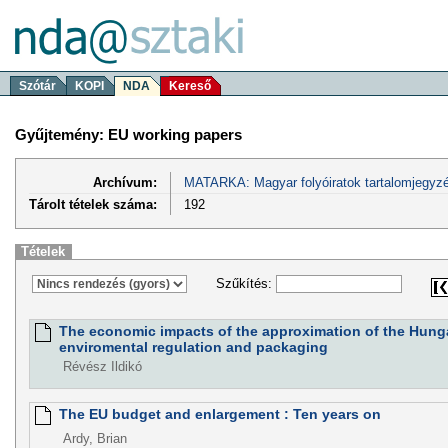
Szótár
KOPI
NDA
Kereső
Gyűjtemény: EU working papers
Archívum:
MATARKA: Magyar folyóiratok tartalomjegyzé
Tárolt tételek száma:
192
Tételek
Szűkítés:
The economic impacts of the approximation of the Hung
enviromental regulation and packaging
Révész Ildikó
The EU budget and enlargement : Ten years on
Ardy, Brian