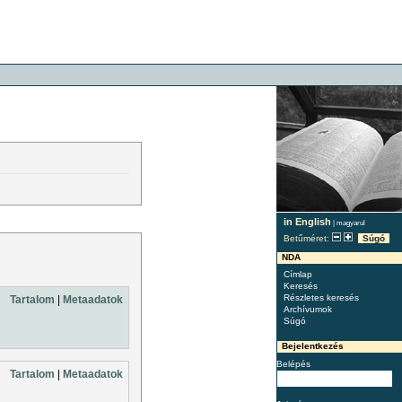
in English
|
magyarul
Betűméret:
Súgó
NDA
Címlap
Keresés
Részletes keresés
Tartalom
|
Metaadatok
Archívumok
Súgó
Bejelentkezés
Belépés
Tartalom
|
Metaadatok