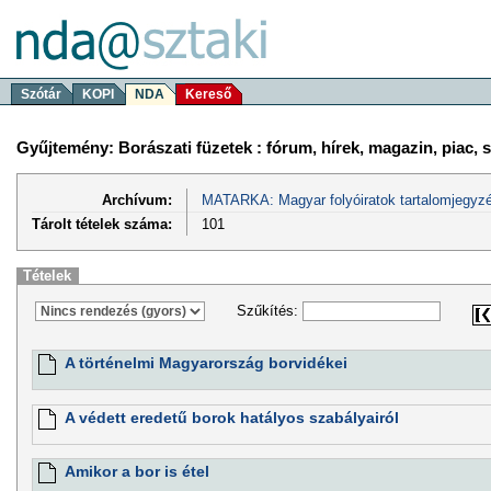
Szótár
KOPI
NDA
Kereső
Gyűjtemény: Borászati füzetek : fórum, hírek, magazin, piac,
Archívum:
MATARKA: Magyar folyóiratok tartalomjegyzé
Tárolt tételek száma:
101
Tételek
Szűkítés:
A történelmi Magyarország borvidékei
A védett eredetű borok hatályos szabályairól
Amikor a bor is étel