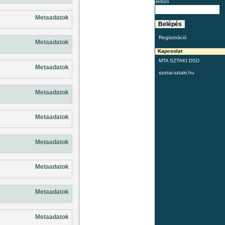
Jelszó
Metaadatok
Regisztráció
Metaadatok
Kapcsolat
MTA SZTAKI DSD
Metaadatok
szotar.sztaki.hu
Metaadatok
Metaadatok
Metaadatok
Metaadatok
Metaadatok
Metaadatok