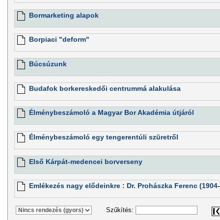
Bormarketing alapok
Borpiaci "deform"
Búcsúzunk
Budafok borkereskedői centrummá alakulása
Élménybeszámoló a Magyar Bor Akadémia útjáról
Élménybeszámoló egy tengerentúli szüretről
Első Kárpát-medencei borverseny
Emlékezés nagy elődeinkre : Dr. Prohászka Ferenc (1904
Szűkítés: