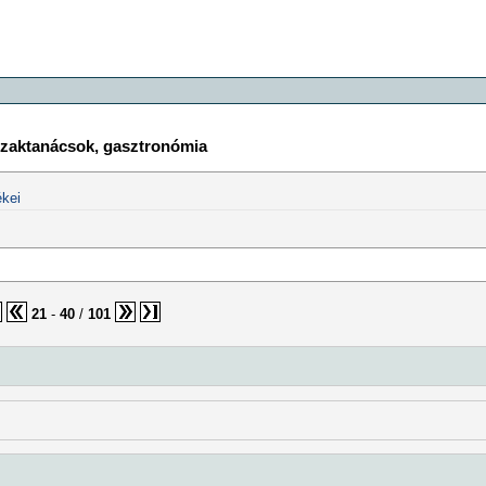
 szaktanácsok, gasztronómia
kei
21
-
40
/
101