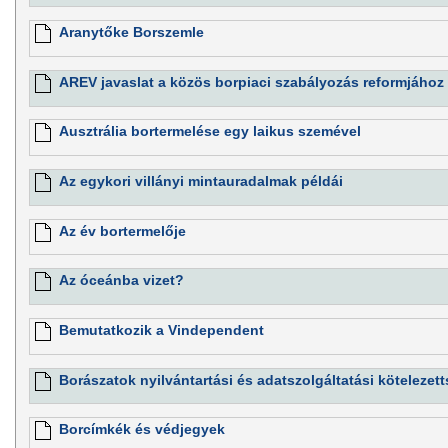
Aranytőke Borszemle
AREV javaslat a közös borpiaci szabályozás reformjához
Ausztrália bortermelése egy laikus szemével
Az egykori villányi mintauradalmak példái
Az év bortermelője
Az óceánba vizet?
Bemutatkozik a Vindependent
Borászatok nyilvántartási és adatszolgáltatási kötelezett
Borcímkék és védjegyek