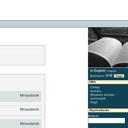
in English
|
magyarul
Betűméret:
Súgó
NDA
Címlap
Keresés
Részletes keresés
Metaadatok
Archívumok
Súgó
Metaadatok
Bejelentkezés
Belépés
Metaadatok