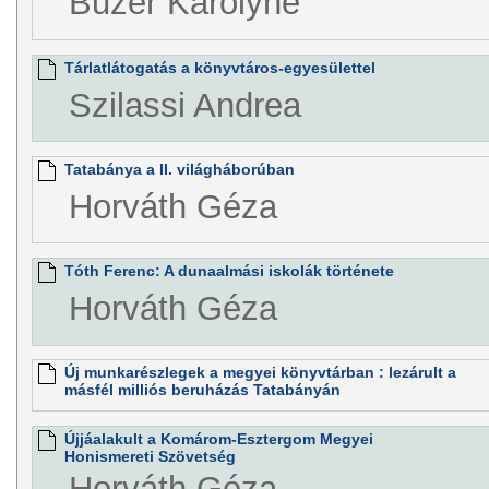
Buzer Károlyné
Tárlatlátogatás a könyvtáros-egyesülettel
Szilassi Andrea
Tatabánya a II. világháborúban
Horváth Géza
Tóth Ferenc: A dunaalmási iskolák története
Horváth Géza
Új munkarészlegek a megyei könyvtárban : lezárult a
másfél milliós beruházás Tatabányán
Újjáalakult a Komárom-Esztergom Megyei
Honismereti Szövetség
Horváth Géza