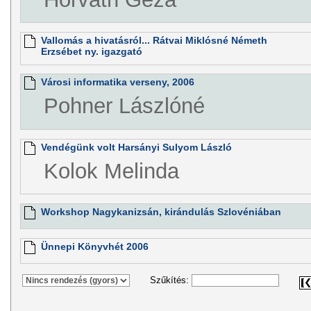
Vallomás a hivatásról... Rátvai Miklósné Németh
Erzsébet ny. igazgató
Városi informatika verseny, 2006
Pohner Lászlóné
Vendégünk volt Harsányi Sulyom László
Kolok Melinda
Workshop Nagykanizsán, kirándulás Szlovéniában
Ünnepi Könyvhét 2006
Szűkítés: