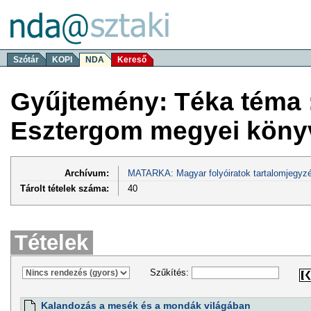
Szótár
KOPI
NDA
Kereső
Gyűjtemény: Téka téma 
Esztergom megyei könyv
Archívum:
MATARKA: Magyar folyóiratok tartalomjegyzé
Tárolt tételek száma:
40
Tételek
Szűkítés:
Kalandozás a mesék és a mondák világában