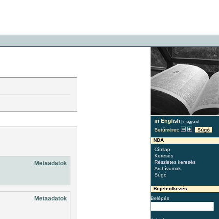
in English
|
magyarul
Betűméret:
Súgó
NDA
Címlap
Keresés
Részletes keresés
Metaadatok
Archívumok
Súgó
Bejelentkezés
Metaadatok
Belépés