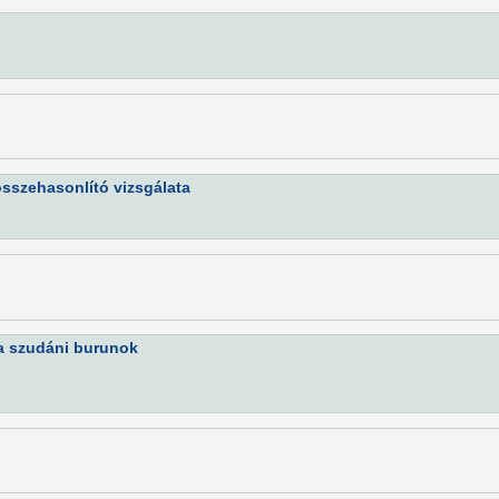
összehasonlító vizsgálata
: a szudáni burunok