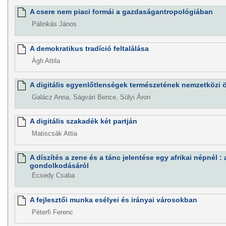
A csere nem piaci formái a gazdaságantropológiában
Pálinkás János
A demokratikus tradíció feltalálása
Ágh Attila
A digitális egyenlőtlenségek természetének nemzetközi 
Galácz Anna, Ságvári Bence, Sülyi Áron
A digitális szakadék két partján
Matiscsák Attia
A díszítés a zene és a tánc jelentése egy afrikai népnél 
gondolkodásáról
Ecsedy Csaba
A fejlesztői munka esélyei és irányai városokban
Péterfi Ferenc