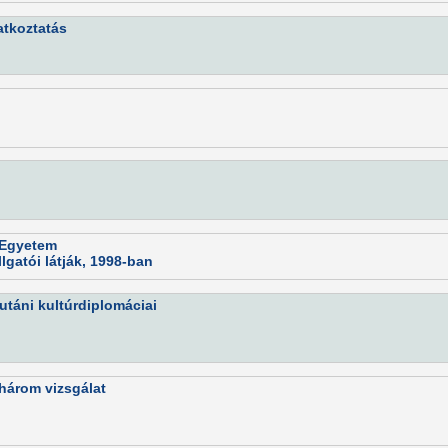
atkoztatás
s Egyetem
atói látják, 1998-ban
utáni kultúrdiplomáciai
 három vizsgálat