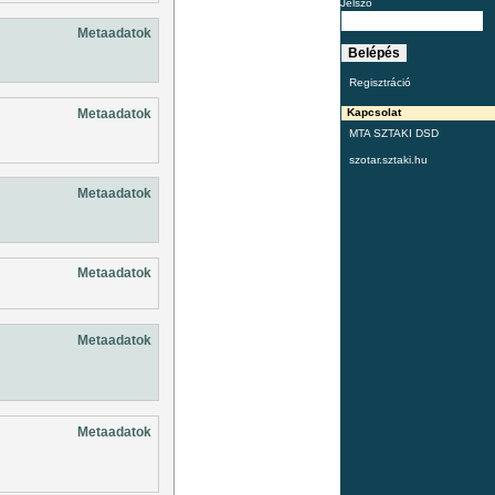
Jelszó
Metaadatok
Regisztráció
Metaadatok
Kapcsolat
MTA SZTAKI DSD
szotar.sztaki.hu
Metaadatok
Metaadatok
Metaadatok
Metaadatok