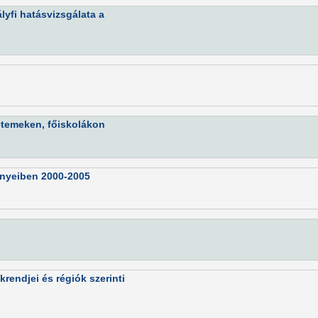
ályfi hatásvizsgálata a
etemeken, főiskolákon
ényeiben 2000-2005
rendjei és régiók szerinti