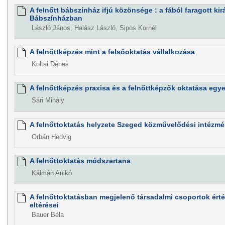
A felnőtt bábszínház ifjú közönsége : a fából faragott kir
Bábszínházban
László János, Halász László, Sipos Kornél
A felnőttképzés mint a felsőoktatás vállalkozása
Koltai Dénes
A felnőttképzés praxisa és a felnőttképzők oktatása egy
Sári Mihály
A felnőttoktatás helyzete Szeged közművelődési intézm
Orbán Hedvig
A felnőttoktatás módszertana
Kálmán Anikó
A felnőttoktatásban megjelenő társadalmi csoportok érték
eltérései
Bauer Béla