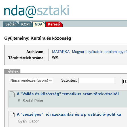
Szótár
KOPI
NDA
Kereső
Gyűjtemény: Kultúra és közösség
Archívum:
MATARKA: Magyar folyóiratok tartalomjegyzé
Tárolt tételek száma:
565
Tételek
Szűkítés:
A "Vallás és közösség" tematikus szám törekvéseiről
S. Szabó Péter
A "veszélyes" női szexualitás és a prostitúció-politika
Gyáni Gábor