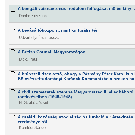
A bengáli vaisnavizmus irodalom-felfogása: mű és kinyil
Danka Krisztina
A bevásárlóközpont, mint kulturális tér
Udvarhelyi Éva Tessza
A British Council Magyrországon
Dick, Paul
A brüsszeli tizenkettő, ahogy a Pázmány Péter Katoliku
Bölcsészettudományi Karának Kommunikáció szakos hallg
A civil szervezetek szerepe Magyarország II. világháború 
törekvéseiben (1945-1948)
N. Szabó József
A családi közösség szocializációs funkciója : Áttekintés
eredményeiről
Komlósi Sándor