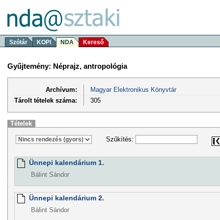
Szótár
KOPI
NDA
Kereső
Gyűjtemény: Néprajz, antropológia
Archívum:
Magyar Elektronikus Könyvtár
Tárolt tételek száma:
305
Tételek
Szűkítés:
Ünnepi kalendárium 1.
Bálint Sándor
Ünnepi kalendárium 2.
Bálint Sándor