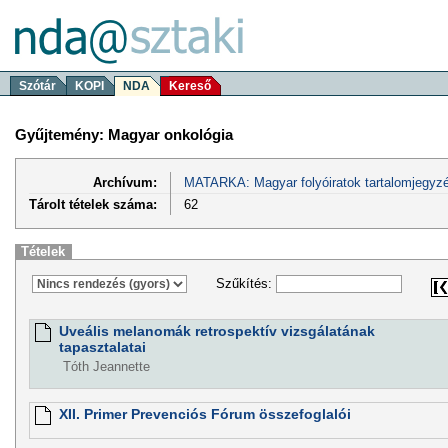
Szótár
KOPI
NDA
Kereső
Gyűjtemény: Magyar onkológia
Archívum:
MATARKA: Magyar folyóiratok tartalomjegyzé
Tárolt tételek száma:
62
Tételek
Szűkítés:
Uveális melanomák retrospektív vizsgálatának
tapasztalatai
Tóth Jeannette
XII. Primer Prevenciós Fórum összefoglalói