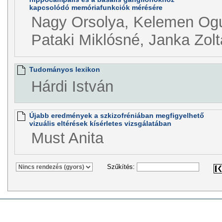
kapcsolódó memóriafunkciók mérésére
Nagy Orsolya, Kelemen Oguz
Pataki Miklósné, Janka Zol
Tudományos lexikon
Hárdi István
Újabb eredmények a szkizofréniában megfigyelhető
vizuális eltérések kísérletes vizsgálatában
Must Anita
Szűkítés: