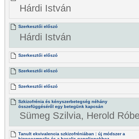
Hárdi István
Szerkesztői előszó
Hárdi István
Szerkesztői előszó
Szerkesztői előszó
Szerkesztői előszó
Szkizofrénia és kényszerbetegség néhány
összefüggéséről egy betegünk kapcsán
Sümeg Szilvia, Herold Róbe
Tanult ekvivalencia szkizofréniában : új módszer a
hippocampalis és a basalis ganglionokhoz