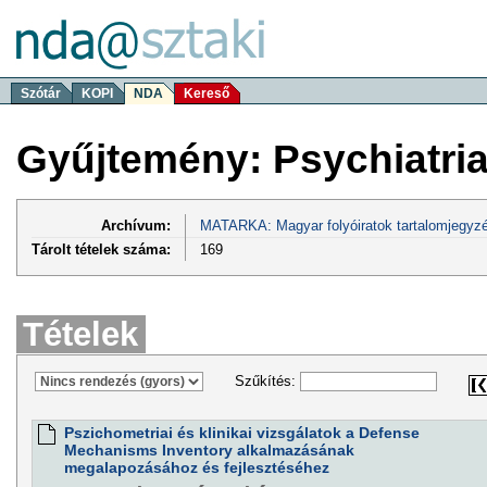
Szótár
KOPI
NDA
Kereső
Gyűjtemény: Psychiatri
Archívum:
MATARKA: Magyar folyóiratok tartalomjegyzé
Tárolt tételek száma:
169
Tételek
Szűkítés:
Pszichometriai és klinikai vizsgálatok a Defense
Mechanisms Inventory alkalmazásának
megalapozásához és fejlesztéséhez