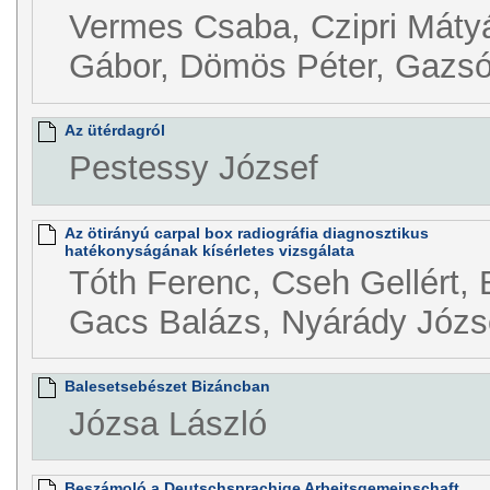
Vermes Csaba, Czipri Máty
Gábor, Dömös Péter, Gazsó
Az ütérdagról
Pestessy József
Az ötirányú carpal box radiográfia diagnosztikus
hatékonyságának kísérletes vizsgálata
Tóth Ferenc, Cseh Gellért, 
Gacs Balázs, Nyárády Józs
Balesetsebészet Bizáncban
Józsa László
Beszámoló a Deutschsprachige Arbeitsgemeinschaft