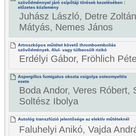
szövődménnyel járó csípőtáji törések kezelésében :
előzetes közlemény
Juhász László, Detre Zoltá
Mátyás, Nemes János
Artroszkópos műtétet követő thromboemboliás
szövődmények. Alul- vagy túlbecsült rizikó
Erdélyi Gábor, Fröhlich Péte
Aspergillus fumigatus okozta csigolya osteomyelitis
esete
Boda Andor, Veres Róbert, 
Soltész Ibolya
Autológ transzfúzió jelentősége az elektív műtéteknél
Faluhelyi Anikó, Vajda And