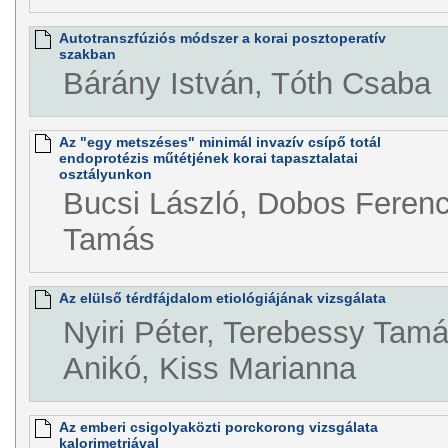
Autotranszfúziós módszer a korai posztoperatív
szakban
Bárány István, Tóth Csaba
Az "egy metszéses" minimál invazív csípő totál
endoprotézis műtétjének korai tapasztalatai
osztályunkon
Bucsi László, Dobos Ferenc,
Tamás
Az elülső térdfájdalom etiológiájának vizsgálata
Nyiri Péter, Terebessy Tam
Anikó, Kiss Marianna
Az emberi csigolyaközti porckorong vizsgálata
kalorimetriával