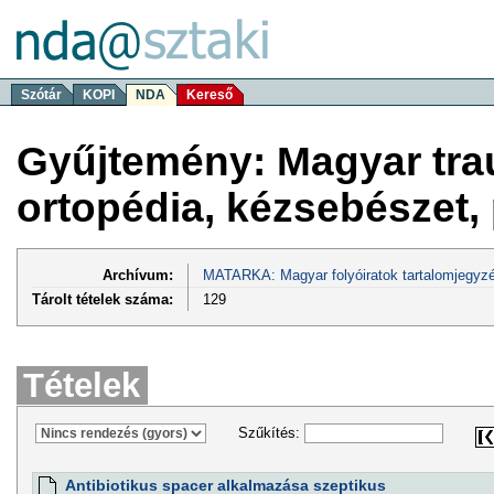
Szótár
KOPI
NDA
Kereső
Gyűjtemény: Magyar tra
ortopédia, kézsebészet, 
Archívum:
MATARKA: Magyar folyóiratok tartalomjegyzé
Tárolt tételek száma:
129
Tételek
Szűkítés:
Antibiotikus spacer alkalmazása szeptikus