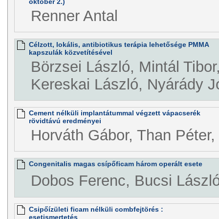
október 2.)
Renner Antal
Célzott, lokális, antibiotikus terápia lehetősége PMMA
kapszulák közvetítésével
Börzsei László, Mintál Tibor
Kereskai László, Nyárády J
Cement nélküli implantátummal végzett vápacserék
rövidtávú eredményei
Horváth Gábor, Than Péter, 
Congenitalis magas csípőficam három operált esete
Dobos Ferenc, Bucsi Lászl
Csipőízületi ficam nélküli combfejtörés :
esetismertetés