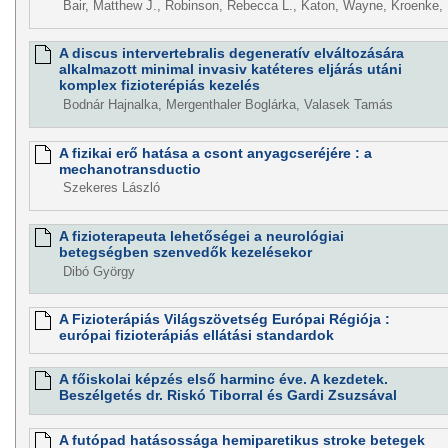
Bair, Matthew J., Robinson, Rebecca L., Katon, Wayne, Kroenke, 
A discus intervertebralis degeneratív elváltozására
alkalmazott minimal invasiv katéteres eljárás utáni
komplex fizioterépiás kezelés
Bodnár Hajnalka, Mergenthaler Boglárka, Valasek Tamás
A fizikai erő hatása a csont anyagcseréjére : a
mechanotransductio
Szekeres László
A fizioterapeuta lehetőségei a neurológiai
betegségben szenvedők kezelésekor
Dibó György
A Fizioterápiás Világszövetség Európai Régiója :
európai fizioterápiás ellátási standardok
A főiskolai képzés első harminc éve. A kezdetek.
Beszélgetés dr. Riskó Tiborral és Gardi Zsuzsával
A futópad hatásossága hemiparetikus stroke betegek