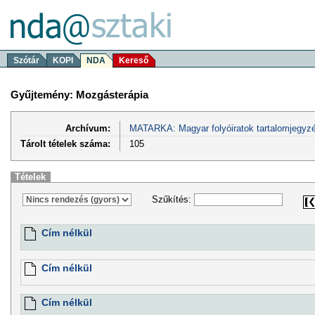
Szótár
KOPI
NDA
Kereső
Gyűjtemény: Mozgásterápia
Archívum:
MATARKA: Magyar folyóiratok tartalomjegyzé
Tárolt tételek száma:
105
Tételek
Szűkítés:
Cím nélkül
Cím nélkül
Cím nélkül