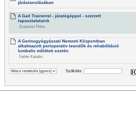
járástanulásában
A Gait Trainerrel - járatógéppel - szerzett
tapasztalataink
Szamosi Flóra
A Gerincgyógyászati Nemzeti Központban
alkalmazott perioperativ teendők és rehabilitáció
lumbalis műtétek esetén
Fehér Katalin
Szűkítés: