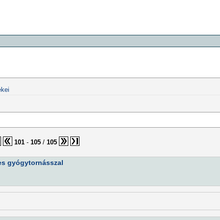
kei
101
-
105
/
105
nes gyógytornásszal