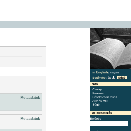
in English
|
magyarul
Betűméret:
Súgó
NDA
Címlap
Keresés
Részletes keresés
Metaadatok
Archívumok
Súgó
Bejelentkezés
Metaadatok
Belépés