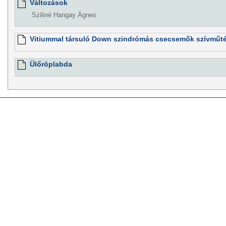
Változások
Sziliné Hangay Ágnes
Vitiummal társuló Down szindrómás csecsemők szívműtét
Ülőröplabda