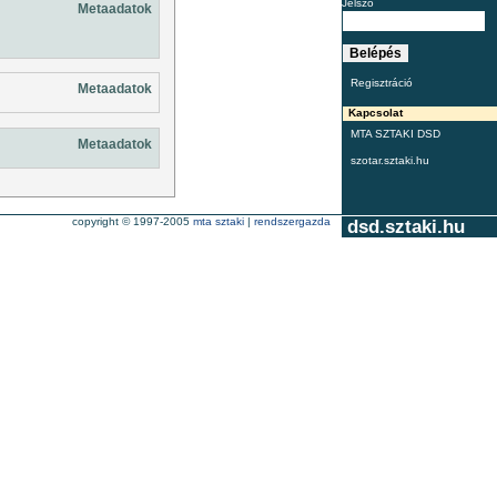
Jelszó
Metaadatok
Regisztráció
Metaadatok
Kapcsolat
MTA SZTAKI DSD
Metaadatok
szotar.sztaki.hu
copyright © 1997-2005
mta sztaki
|
rendszergazda
dsd.sztaki.hu