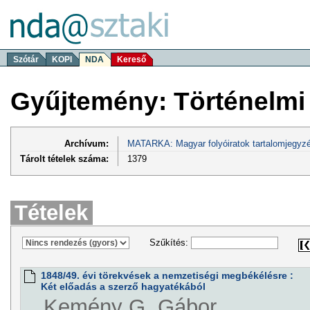
Szótár
KOPI
NDA
Kereső
Gyűjtemény: Történelmi
Archívum:
MATARKA: Magyar folyóiratok tartalomjegyzé
Tárolt tételek száma:
1379
Tételek
Szűkítés:
1848/49. évi törekvések a nemzetiségi megbékélésre :
Két előadás a szerző hagyatékából
Kemény G. Gábor