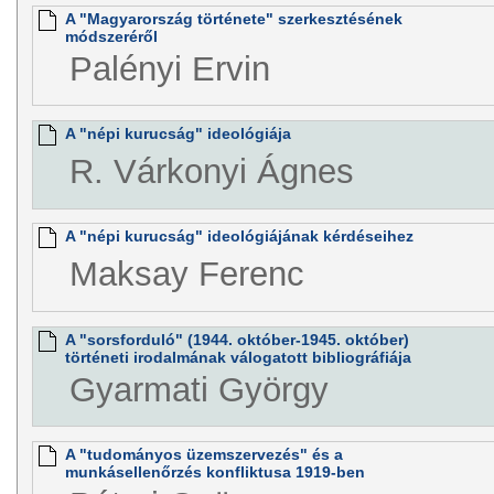
A "Magyarország története" szerkesztésének
módszeréről
Palényi Ervin
A "népi kurucság" ideológiája
R. Várkonyi Ágnes
A "népi kurucság" ideológiájának kérdéseihez
Maksay Ferenc
A "sorsforduló" (1944. október-1945. október)
történeti irodalmának válogatott bibliográfiája
Gyarmati György
A "tudományos üzemszervezés" és a
munkásellenőrzés konfliktusa 1919-ben