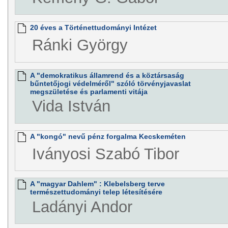
20 éves a Történettudományi Intézet
Ránki György
A "demokratikus államrend és a köztársaság
bűntetőjogi védelméről" szóló törvényjavaslat
megszületése és parlamenti vitája
Vida István
A "kongó" nevű pénz forgalma Kecskeméten
Iványosi Szabó Tibor
A "magyar Dahlem" : Klebelsberg terve
természettudományi telep létesítésére
Ladányi Andor