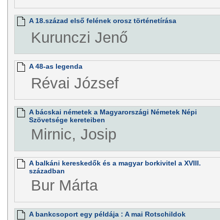
A 18.század első felének orosz történetírása
Kurunczi Jenő
A 48-as legenda
Révai József
A bácskai németek a Magyarországi Németek Népi
Szövetsége kereteiben
Mirnic, Josip
A balkáni kereskedők és a magyar borkivitel a XVIII.
században
Bur Márta
A bankcsoport egy példája : A mai Rotschildok