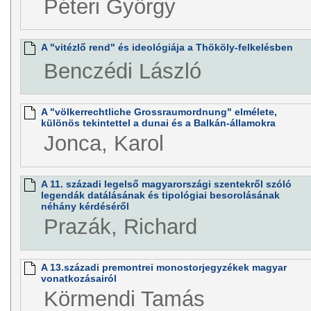
Péteri György
A "vitézlő rend" és ideológiája a Thököly-felkelésben
Benczédi László
A "völkerrechtliche Grossraumordnung" elmélete,
különös tekintettel a dunai és a Balkán-államokra
Jonca, Karol
A 11. századi legelső magyarországi szentekről szóló
legendák datálásának és tipológiai besorolásának
néhány kérdéséről
Prazák, Richard
A 13.századi premontrei monostorjegyzékek magyar
vonatkozásairól
Körmendi Tamás